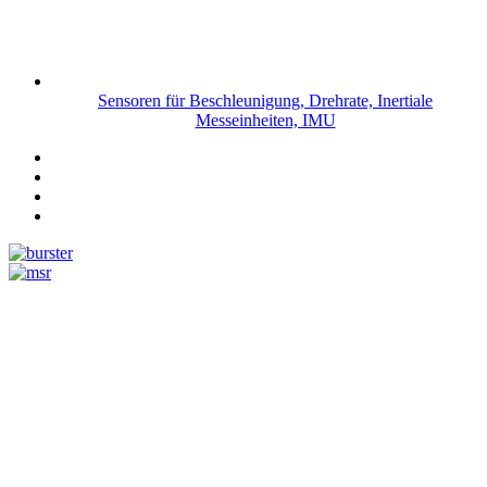
Sensoren für Beschleunigung, Drehrate, Inertiale
Messeinheiten, IMU
Messtechnik
Events
Messtechnik-events.com
Das Eventportal der Sensorik & Messtechnik