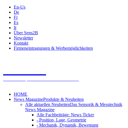
En-Us
De
Fr
Es
It
Über Sens2B
Newsletter
Kontakt
Firmeneintragungen & Werbemöglichkeiten
Sens2B
Das Online Fachportal - 100% Sensorik & Messtechnik
HOME
News Magazine
Produkte & Neuheiten
Alle aktuellen Neuheiten
Das Sensorik & Messtechnik
News Magazine
Alle Fachbeiträge: News Ticker
- Position, Lage, Geometrie
- Mechanik, Dynamik, Bewegung