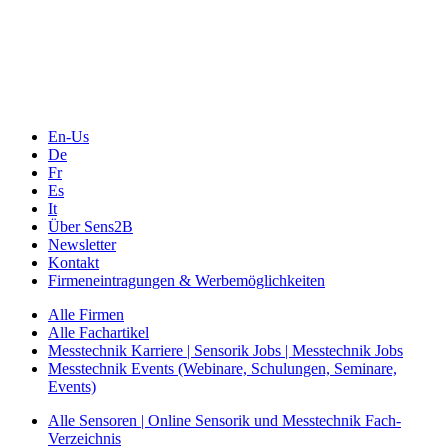
Webinare, Webcasts
Online-Events
Messen, Ausstellungen, Konferenzen
En-Us
De
Fr
Es
It
Über Sens2B
Newsletter
Kontakt
Firmeneintragungen & Werbemöglichkeiten
Alle Firmen
Alle Fachartikel
Messtechnik Karriere | Sensorik Jobs | Messtechnik Jobs
Messtechnik Events (Webinare, Schulungen, Seminare,
Events)
Alle Sensoren | Online Sensorik und Messtechnik Fach-
Verzeichnis