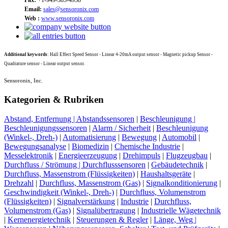
Email:
sales@sensoronix.com
Web :
www.sensoronix.com
Additional keywords
: Hall Effect Speed Sensor - Linear 4-20mA output sensor - Magnetic pickup Sensor -
Quadrature sensor - Linear output sensor.
Sensoronix, Inc.
Kategorien & Rubriken
Abstand, Entfernung | Abstandssensoren
|
Beschleunigung |
Beschleunigungssensoren
|
Alarm / Sicherheit
|
Beschleunigung
(Winkel-, Dreh-)
|
Automatisierung
|
Bewegung
|
Automobil
|
Bewegungsanalyse
|
Biomedizin
|
Chemische Industrie
|
Messelektronik
|
Energieerzeugung
|
Drehimpuls
|
Flugzeugbau
|
Durchfluss / Strömung | Durchflusssensoren
|
Gebäudetechnik
|
Durchfluss, Massenstrom (Flüssigkeiten)
|
Haushaltsgeräte
|
Drehzahl
|
Durchfluss, Massenstrom (Gas)
|
Signalkonditionierung
|
Geschwindigkeit (Winkel-, Dreh-)
|
Durchfluss, Volumenstrom
(Flüssigkeiten)
|
Signalverstärkung
|
Industrie
|
Durchfluss,
Volumenstrom (Gas)
|
Signalübertragung
|
Industrielle Wägetechnik
|
Kernenergietechnik
|
Steuerungen & Regler
|
Länge, Weg |