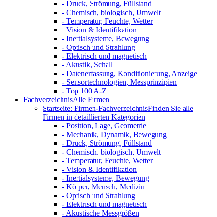
- Druck, Strömung, Füllstand
- Chemisch, biologisch, Umwelt
- Temperatur, Feuchte, Wetter
- Vision & Identifikation
- Inertialsysteme, Bewegung
- Optisch und Strahlung
- Elektrisch und magnetisch
- Akustik, Schall
- Datenerfassung, Konditionierung, Anzeige
- Sensortechnologien, Messprinzipien
- Top 100 A-Z
Fachverzeichnis
Alle Firmen
Startseite: Firmen-Fachverzeichnis
Finden Sie alle
Firmen in detaillierten Kategorien
- Position, Lage, Geometrie
- Mechanik, Dynamik, Bewegung
- Druck, Strömung, Füllstand
- Chemisch, biologisch, Umwelt
- Temperatur, Feuchte, Wetter
- Vision & Identifikation
- Inertialsysteme, Bewegung
- Körper, Mensch, Medizin
- Optisch und Strahlung
- Elektrisch und magnetisch
- Akustische Messgrößen