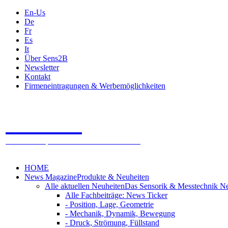
En-Us
De
Fr
Es
It
Über Sens2B
Newsletter
Kontakt
Firmeneintragungen & Werbemöglichkeiten
Sens2B
Das Online Fachportal - 100% Sensorik & Messtechnik
HOME
News Magazine
Produkte & Neuheiten
Alle aktuellen Neuheiten
Das Sensorik & Messtechnik N
Alle Fachbeiträge: News Ticker
- Position, Lage, Geometrie
- Mechanik, Dynamik, Bewegung
- Druck, Strömung, Füllstand