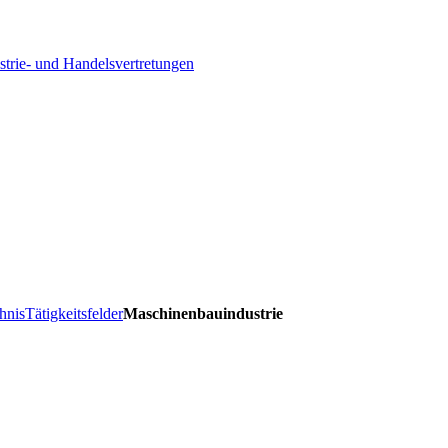
strie- und Handelsvertretungen
hnis
Tätigkeitsfelder
Maschinenbauindustrie