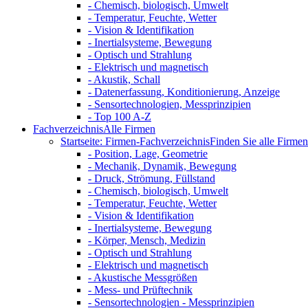
- Chemisch, biologisch, Umwelt
- Temperatur, Feuchte, Wetter
- Vision & Identifikation
- Inertialsysteme, Bewegung
- Optisch und Strahlung
- Elektrisch und magnetisch
- Akustik, Schall
- Datenerfassung, Konditionierung, Anzeige
- Sensortechnologien, Messprinzipien
- Top 100 A-Z
Fachverzeichnis
Alle Firmen
Startseite: Firmen-Fachverzeichnis
Finden Sie alle Firmen 
- Position, Lage, Geometrie
- Mechanik, Dynamik, Bewegung
- Druck, Strömung, Füllstand
- Chemisch, biologisch, Umwelt
- Temperatur, Feuchte, Wetter
- Vision & Identifikation
- Inertialsysteme, Bewegung
- Körper, Mensch, Medizin
- Optisch und Strahlung
- Elektrisch und magnetisch
- Akustische Messgrößen
- Mess- und Prüftechnik
- Sensortechnologien - Messprinzipien