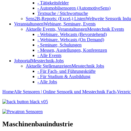
- Tätigkeitsfelder
- Automobilsensoren (AutomotiveSens)
Textsuche / Stichwortsuche
Sens2B-Reports: (Excel-) Listen
Weltweite Sensorik Indu
Veranstaltungen
Webinare, Seminare, Events
Aktuelle Events, Veranstaltungen
Messtechnik Events
- Webinare. Webcasts (Bevorstehend)
- Webinare. Webcasts (On Demand)
- Seminare, Schulungen
- Messen, Austellungen, Konferenzen
- Alle Events
Jobportal
Messtechnik-Jobs
Aktuelle Stellenanzeigen
Messtechnik Jobs
- Für Fach- und Führungskräfte
- Für Studium & Ausbildung
- Alle Jobs
Home
Alle Sensoren | Online Sensorik und Messtechnik Fach-Verzeic
Maschinenbauindustrie