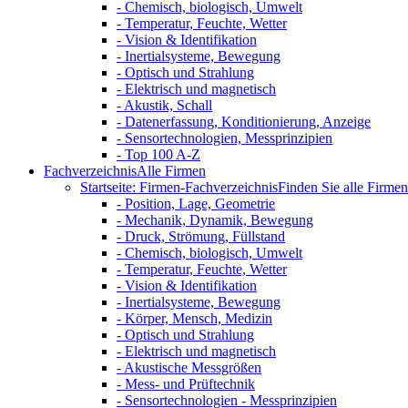
- Chemisch, biologisch, Umwelt
- Temperatur, Feuchte, Wetter
- Vision & Identifikation
- Inertialsysteme, Bewegung
- Optisch und Strahlung
- Elektrisch und magnetisch
- Akustik, Schall
- Datenerfassung, Konditionierung, Anzeige
- Sensortechnologien, Messprinzipien
- Top 100 A-Z
Fachverzeichnis
Alle Firmen
Startseite: Firmen-Fachverzeichnis
Finden Sie alle Firmen 
- Position, Lage, Geometrie
- Mechanik, Dynamik, Bewegung
- Druck, Strömung, Füllstand
- Chemisch, biologisch, Umwelt
- Temperatur, Feuchte, Wetter
- Vision & Identifikation
- Inertialsysteme, Bewegung
- Körper, Mensch, Medizin
- Optisch und Strahlung
- Elektrisch und magnetisch
- Akustische Messgrößen
- Mess- und Prüftechnik
- Sensortechnologien - Messprinzipien