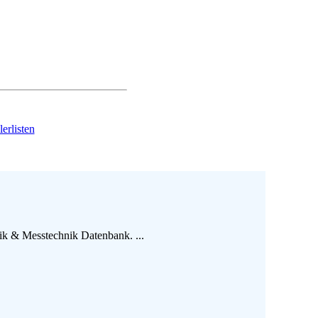
erlisten
ik & Messtechnik Datenbank. ...