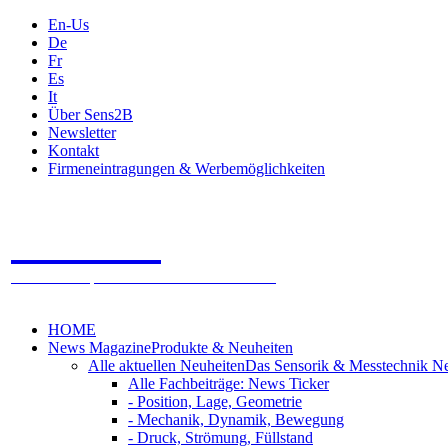
En-Us
De
Fr
Es
It
Über Sens2B
Newsletter
Kontakt
Firmeneintragungen & Werbemöglichkeiten
Sens2B
Das Online Fachportal - 100% Sensorik & Messtechnik
HOME
News Magazine
Produkte & Neuheiten
Alle aktuellen Neuheiten
Das Sensorik & Messtechnik N
Alle Fachbeiträge: News Ticker
- Position, Lage, Geometrie
- Mechanik, Dynamik, Bewegung
- Druck, Strömung, Füllstand