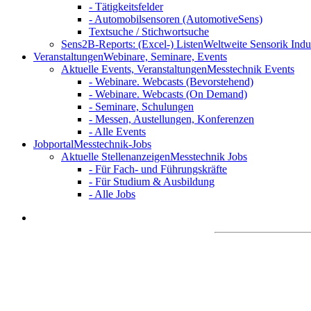
- Tätigkeitsfelder
- Automobilsensoren (AutomotiveSens)
Textsuche / Stichwortsuche
Sens2B-Reports: (Excel-) Listen
Weltweite Sensorik Indu
Veranstaltungen
Webinare, Seminare, Events
Aktuelle Events, Veranstaltungen
Messtechnik Events
- Webinare. Webcasts (Bevorstehend)
- Webinare. Webcasts (On Demand)
- Seminare, Schulungen
- Messen, Austellungen, Konferenzen
- Alle Events
Jobportal
Messtechnik-Jobs
Aktuelle Stellenanzeigen
Messtechnik Jobs
- Für Fach- und Führungskräfte
- Für Studium & Ausbildung
- Alle Jobs