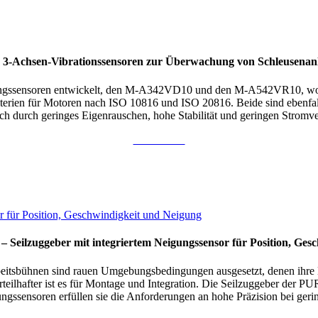
e 3-Achsen-Vibrationssensoren zur Überwachung von Schleusena
gssensoren entwickelt, den M-A342VD10 und den M-A542VR10, wobei 
riterien für Motoren nach ISO 10816 und ISO 20816. Beide sind ebenfal
 durch geringes Eigenrauschen, hohe Stabilität und geringen Stromver
Weiterlesen
 – Seilzuggeber mit integriertem Neigungssensor für Position, Ge
tsbühnen sind rauen Umgebungsbedingungen ausgesetzt, denen ihre Ko
orteilhafter ist es für Montage und Integration. Die Seilzuggeber de
gungssensoren erfüllen sie die Anforderungen an hohe Präzision bei g