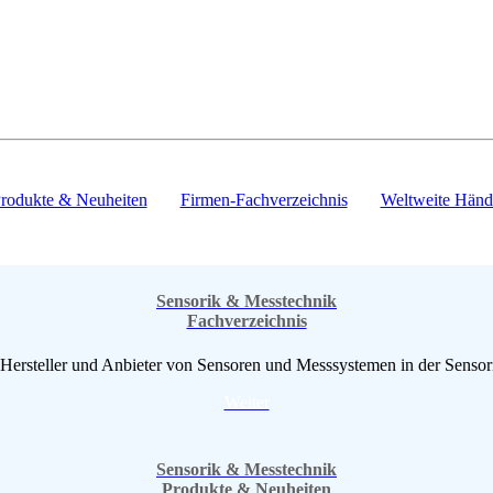
Das Online Fachportal - 100% Sensoren und Messsysteme
Lesen, lernen und suchen Sie auf unseren Seiten
Unsere ausgewählten, hochqualifizierten Mitglieder bieten Ihnen
eine kompetente Lösung für alle Ihre Messaufgaben
rodukte & Neuheiten
Firmen-Fachverzeichnis
Weltweite Händl
Sensorik & Messtechnik
Fachverzeichnis
 Hersteller und Anbieter von Sensoren und Messsystemen in der Sensor
Weiter
Sensorik & Messtechnik
Produkte & Neuheiten