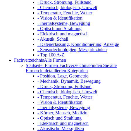
- Druck, Strömung, Füllstand
- Chemisch, biologisch, Umwelt
- Temperatur, Feuchte, Wetter
- Vision & Identifikation
- Inertialsysteme, Bewegung
- Optisch und Strahlung
- Elektrisch und magnetisch
- Akustik, Schall
- Datenerfassung, Konditionierung, Anzeige
- Sensortechnologien, Messprinzipien
- Top 100 A-Z
Fachverzeichnis
Alle Firmen
Startseite: Firmen-Fachverzeichnis
Finden Sie alle
Firmen in detaillierten Kategorien
- Position, Lage, Geometrie
- Mechanik, Dynamik, Bewegung
- Druck, Strömung, Füllstand
- Chemisch, biologisch, Umwelt
- Temperatur, Feuchte, Wetter
- Vision & Identifikation
- Inertialsysteme, Bewegung
- Körper, Mensch, Medizin
- Optisch und Strahlung
- Elektrisch und magnetisch
- Akustische Messgrößen