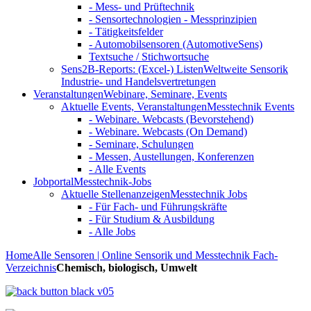
- Mess- und Prüftechnik
- Sensortechnologien - Messprinzipien
- Tätigkeitsfelder
- Automobilsensoren (AutomotiveSens)
Textsuche / Stichwortsuche
Sens2B-Reports: (Excel-) Listen
Weltweite Sensorik
Industrie- und Handelsvertretungen
Veranstaltungen
Webinare, Seminare, Events
Aktuelle Events, Veranstaltungen
Messtechnik Events
- Webinare. Webcasts (Bevorstehend)
- Webinare. Webcasts (On Demand)
- Seminare, Schulungen
- Messen, Austellungen, Konferenzen
- Alle Events
Jobportal
Messtechnik-Jobs
Aktuelle Stellenanzeigen
Messtechnik Jobs
- Für Fach- und Führungskräfte
- Für Studium & Ausbildung
- Alle Jobs
Home
Alle Sensoren | Online Sensorik und Messtechnik Fach-
Verzeichnis
Chemisch, biologisch, Umwelt