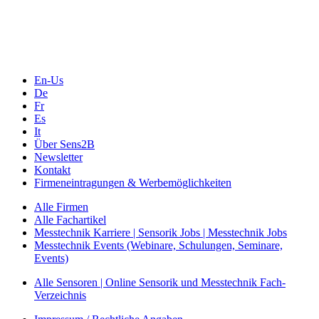
Webinare, Webcasts
Online-Events
Messen, Ausstellungen, Konferenzen
En-Us
De
Fr
Es
It
Über Sens2B
Newsletter
Kontakt
Firmeneintragungen & Werbemöglichkeiten
Alle Firmen
Alle Fachartikel
Messtechnik Karriere | Sensorik Jobs | Messtechnik Jobs
Messtechnik Events (Webinare, Schulungen, Seminare,
Events)
Alle Sensoren | Online Sensorik und Messtechnik Fach-
Verzeichnis