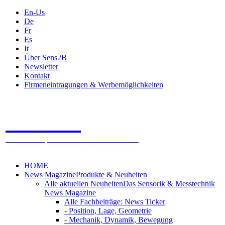
En-Us
De
Fr
Es
It
Über Sens2B
Newsletter
Kontakt
Firmeneintragungen & Werbemöglichkeiten
Sens2B
Das Online Fachportal - 100% Sensorik & Messtechnik
HOME
News Magazine
Produkte & Neuheiten
Alle aktuellen Neuheiten
Das Sensorik & Messtechnik
News Magazine
Alle Fachbeiträge: News Ticker
- Position, Lage, Geometrie
- Mechanik, Dynamik, Bewegung