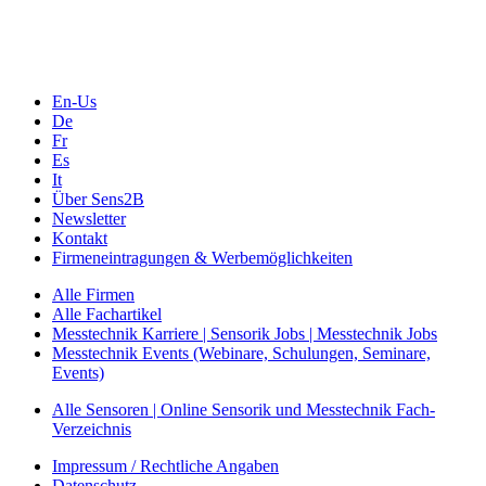
Online-Events
Messen, Ausstellungen, Konferenzen
En-Us
De
Fr
Es
It
Über Sens2B
Newsletter
Kontakt
Firmeneintragungen & Werbemöglichkeiten
Alle Firmen
Alle Fachartikel
Messtechnik Karriere | Sensorik Jobs | Messtechnik Jobs
Messtechnik Events (Webinare, Schulungen, Seminare,
Events)
Alle Sensoren | Online Sensorik und Messtechnik Fach-
Verzeichnis
Impressum / Rechtliche Angaben
Datenschutz