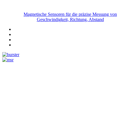
Magnetische Sensoren für die präzise Messung von
Geschwindigkeit, Richtung, Abstand
Messtechnik
Events
Messtechnik-events.com
Das Eventportal der Sensorik & Messtechnik
Webinare, Webcasts