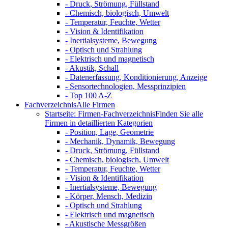
- Druck, Strömung, Füllstand
- Chemisch, biologisch, Umwelt
- Temperatur, Feuchte, Wetter
- Vision & Identifikation
- Inertialsysteme, Bewegung
- Optisch und Strahlung
- Elektrisch und magnetisch
- Akustik, Schall
- Datenerfassung, Konditionierung, Anzeige
- Sensortechnologien, Messprinzipien
- Top 100 A-Z
Fachverzeichnis
Alle Firmen
Startseite: Firmen-Fachverzeichnis
Finden Sie alle
Firmen in detaillierten Kategorien
- Position, Lage, Geometrie
- Mechanik, Dynamik, Bewegung
- Druck, Strömung, Füllstand
- Chemisch, biologisch, Umwelt
- Temperatur, Feuchte, Wetter
- Vision & Identifikation
- Inertialsysteme, Bewegung
- Körper, Mensch, Medizin
- Optisch und Strahlung
- Elektrisch und magnetisch
- Akustische Messgrößen