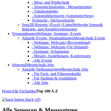
- Mess- und Prüftechnik
- Sensortechnologien - Messprinzipien
- Tätigkeitsfelder
- Automobilsensoren (AutomotiveSens)
Textsuche / Stichwortsuche
Sens2B-Reports: (Excel-) Listen
Weltweite Sensorik
Industrie- und Handelsvertretungen
Veranstaltungen
Webinare, Seminare, Events
Aktuelle Events, Veranstaltungen
Messtechnik Events
- Webinare. Webcasts (Bevorstehend)
- Webinare. Webcasts (On Demand)
- Seminare, Schulungen
- Messen, Austellungen, Konferenzen
- Alle Events
Jobportal
Messtechnik-Jobs
Aktuelle Stellenanzeigen
Messtechnik Jobs
- Für Fach- und Führungskräfte
- Für Studium & Ausbildung
- Alle Jobs
Home
Alle Fachartikel
Top 100 A-Z
Alle Sensoren & Messsysteme