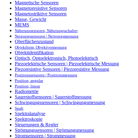
Magnetische Sensoren
Magnetoresistive Sensoren
Magnetostriktive Sensoren
Masse, Gewicht
MEMS
Näherunssensoren, Näherungsschalter
Neigungssensoren | Neigungsmessung
Oberflächenzustand
Objektform, Objektvermessung
Objektidentifikation
Optisch, Optoelektronisch, Photoelektrisch
Piezoelektrische Sensoren | Piezoelektrische Messung
Piezoresistive Sensoren | Piezoresistive Messung
Positionssensoren | Positionsmessung
Position, angular
Position, linear
Radiometrie
Sauerstoffsensoren | Sauerstoffmessung
Schwingungssensoren | Schwingungsmessung
Spalt
Spektralanalyse
Spektroskopie
Steuerungen & Regler
Strömungssensoren | Strömungsmessung
Stromsensoren | Strommessung