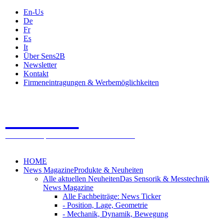
En-Us
De
Fr
Es
It
Über Sens2B
Newsletter
Kontakt
Firmeneintragungen & Werbemöglichkeiten
Sens2B
Das Online Fachportal - 100% Sensorik & Messtechnik
HOME
News Magazine
Produkte & Neuheiten
Alle aktuellen Neuheiten
Das Sensorik & Messtechnik
News Magazine
Alle Fachbeiträge: News Ticker
- Position, Lage, Geometrie
- Mechanik, Dynamik, Bewegung