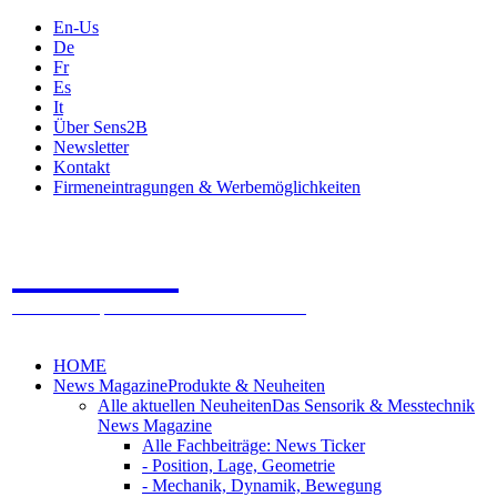
En-Us
De
Fr
Es
It
Über Sens2B
Newsletter
Kontakt
Firmeneintragungen & Werbemöglichkeiten
Sens2B
Das Online Fachportal - 100% Sensorik & Messtechnik
HOME
News Magazine
Produkte & Neuheiten
Alle aktuellen Neuheiten
Das Sensorik & Messtechnik
News Magazine
Alle Fachbeiträge: News Ticker
- Position, Lage, Geometrie
- Mechanik, Dynamik, Bewegung