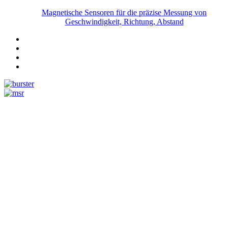
Magnetische Sensoren für die präzise Messung von
Geschwindigkeit, Richtung, Abstand
Messtechnik
Events
Messtechnik-events.com
Das Eventportal der Sensorik & Messtechnik
Webinare, Webcasts
Online-Events