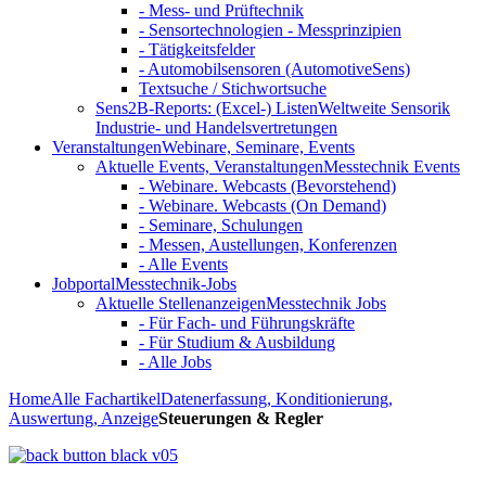
- Mess- und Prüftechnik
- Sensortechnologien - Messprinzipien
- Tätigkeitsfelder
- Automobilsensoren (AutomotiveSens)
Textsuche / Stichwortsuche
Sens2B-Reports: (Excel-) Listen
Weltweite Sensorik
Industrie- und Handelsvertretungen
Veranstaltungen
Webinare, Seminare, Events
Aktuelle Events, Veranstaltungen
Messtechnik Events
- Webinare. Webcasts (Bevorstehend)
- Webinare. Webcasts (On Demand)
- Seminare, Schulungen
- Messen, Austellungen, Konferenzen
- Alle Events
Jobportal
Messtechnik-Jobs
Aktuelle Stellenanzeigen
Messtechnik Jobs
- Für Fach- und Führungskräfte
- Für Studium & Ausbildung
- Alle Jobs
Home
Alle Fachartikel
Datenerfassung, Konditionierung,
Auswertung, Anzeige
Steuerungen & Regler