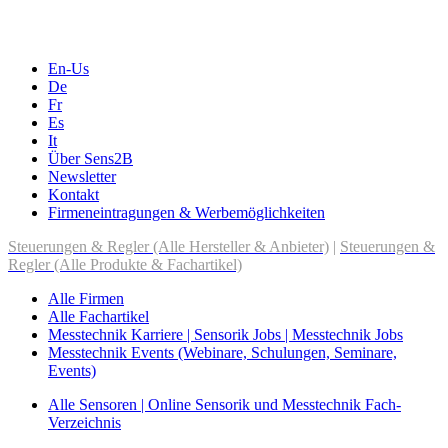
Messen, Ausstellungen, Konferenzen
En-Us
De
Fr
Es
It
Über Sens2B
Newsletter
Kontakt
Firmeneintragungen & Werbemöglichkeiten
Steuerungen & Regler (Alle Hersteller & Anbieter)
|
Steuerungen &
Regler (Alle Produkte & Fachartikel)
Alle Firmen
Alle Fachartikel
Messtechnik Karriere | Sensorik Jobs | Messtechnik Jobs
Messtechnik Events (Webinare, Schulungen, Seminare,
Events)
Alle Sensoren | Online Sensorik und Messtechnik Fach-
Verzeichnis