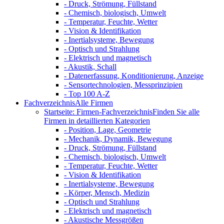
- Druck, Strömung, Füllstand
- Chemisch, biologisch, Umwelt
- Temperatur, Feuchte, Wetter
- Vision & Identifikation
- Inertialsysteme, Bewegung
- Optisch und Strahlung
- Elektrisch und magnetisch
- Akustik, Schall
- Datenerfassung, Konditionierung, Anzeige
- Sensortechnologien, Messprinzipien
- Top 100 A-Z
Fachverzeichnis
Alle Firmen
Startseite: Firmen-Fachverzeichnis
Finden Sie alle
Firmen in detaillierten Kategorien
- Position, Lage, Geometrie
- Mechanik, Dynamik, Bewegung
- Druck, Strömung, Füllstand
- Chemisch, biologisch, Umwelt
- Temperatur, Feuchte, Wetter
- Vision & Identifikation
- Inertialsysteme, Bewegung
- Körper, Mensch, Medizin
- Optisch und Strahlung
- Elektrisch und magnetisch
- Akustische Messgrößen