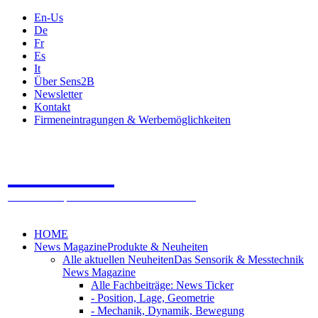
En-Us
De
Fr
Es
It
Über Sens2B
Newsletter
Kontakt
Firmeneintragungen & Werbemöglichkeiten
Sens2B
Das Online Fachportal - 100% Sensorik & Messtechnik
HOME
News Magazine
Produkte & Neuheiten
Alle aktuellen Neuheiten
Das Sensorik & Messtechnik
News Magazine
Alle Fachbeiträge: News Ticker
- Position, Lage, Geometrie
- Mechanik, Dynamik, Bewegung