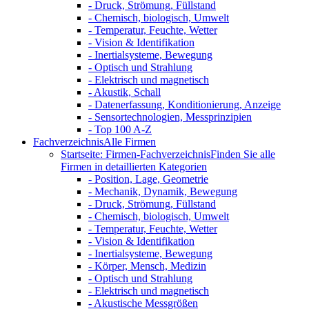
- Druck, Strömung, Füllstand
- Chemisch, biologisch, Umwelt
- Temperatur, Feuchte, Wetter
- Vision & Identifikation
- Inertialsysteme, Bewegung
- Optisch und Strahlung
- Elektrisch und magnetisch
- Akustik, Schall
- Datenerfassung, Konditionierung, Anzeige
- Sensortechnologien, Messprinzipien
- Top 100 A-Z
Fachverzeichnis
Alle Firmen
Startseite: Firmen-Fachverzeichnis
Finden Sie alle
Firmen in detaillierten Kategorien
- Position, Lage, Geometrie
- Mechanik, Dynamik, Bewegung
- Druck, Strömung, Füllstand
- Chemisch, biologisch, Umwelt
- Temperatur, Feuchte, Wetter
- Vision & Identifikation
- Inertialsysteme, Bewegung
- Körper, Mensch, Medizin
- Optisch und Strahlung
- Elektrisch und magnetisch
- Akustische Messgrößen