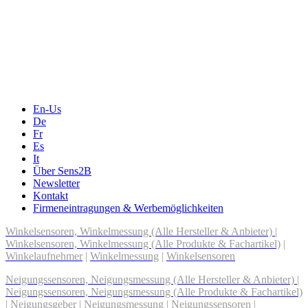
Das Eventportal der Sensorik & Messtechnik
Webinare, Webcasts
Online-Events
Messen, Ausstellungen, Konferenzen
En-Us
De
Fr
Es
It
Über Sens2B
Newsletter
Kontakt
Firmeneintragungen & Werbemöglichkeiten
Winkelsensoren, Winkelmessung (Alle Hersteller & Anbieter)
|
Winkelsensoren, Winkelmessung (Alle Produkte & Fachartikel)
|
Winkelaufnehmer
|
Winkelmessung
|
Winkelsensoren
Neigungssensoren, Neigungsmessung (Alle Hersteller & Anbieter)
|
Neigungssensoren, Neigungsmessung (Alle Produkte & Fachartikel)
|
Neigungsgeber
|
Neigungsmessung
|
Neigungssensoren
|