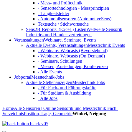
- Mess- und Prüftechnik
- Sensortechnologien - Messprinzipien
- Tätigkeitsfelder
- Automobilsensoren (AutomotiveSens)
Textsuche / Stichwortsuche
Sens2B-Reports: (Excel-) Listen
Weltweite Sensorik
Industrie- und Handelsvertretungen
Veranstaltungen
Webinare, Seminare, Events
Aktuelle Events, Veranstaltungen
Messtechnik Events
- Webinare. Webcasts (Bevorstehend)
- Webinare. Webcasts (On Demand)
- Seminare, Schulungen
- Messen, Austellungen, Konferenzen
- Alle Events
Jobportal
Messtechnik-Jobs
Aktuelle Stellenanzeigen
Messtechnik Jobs
- Für Fach- und Führungskräfte
- Für Studium & Ausbildung
- Alle Jobs
Home
Alle Sensoren | Online Sensorik und Messtechnik Fach-
Verzeichnis
Position, Lage, Geometrie
Winkel, Neigung