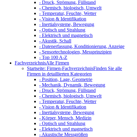
- Druck, Strömung, Füllstand
- Chemisch, biologisch, Umwelt
- Temperatur, Feuchte, Wetter
- Vision & Identifikation
- Inertialsysteme, Bewegung
- Optisch und Strahlung
- Elektrisch und magnetisch
- Akustik, Schall
- Datenerfassung, Konditionierung, Anzeige
- Sensortechnologien, Messprinzipien
- Top 100 A-Z
Fachverzeichnis
Alle Firmen
Startseite: Firmen-Fachverzeichnis
Finden Sie alle
Firmen in detaillierten Kategorien
- Position, Lage, Geometrie
- Mechanik, Dynamik, Bewegung
- Druck, Strömung, Füllstand
- Chemisch, biologisch, Umwelt
- Temperatur, Feuchte, Wetter
- Vision & Identifikation
- Inertialsysteme, Bewegung
- Körper, Mensch, Medizin
- Optisch und Strahlung
- Elektrisch und magnetisch
- Akustische Messgrößen