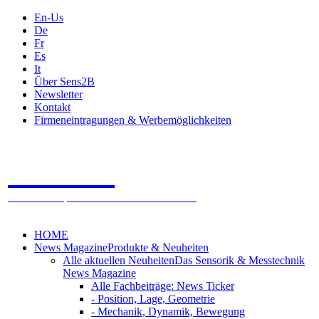
En-Us
De
Fr
Es
It
Über Sens2B
Newsletter
Kontakt
Firmeneintragungen & Werbemöglichkeiten
Sens2B
Das Online Fachportal - 100% Sensorik & Messtechnik
HOME
News Magazine
Produkte & Neuheiten
Alle aktuellen Neuheiten
Das Sensorik & Messtechnik
News Magazine
Alle Fachbeiträge: News Ticker
- Position, Lage, Geometrie
- Mechanik, Dynamik, Bewegung