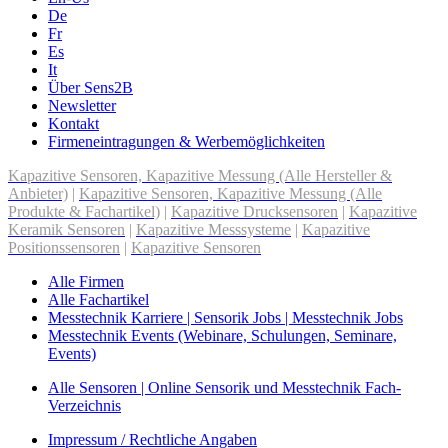
De
Fr
Es
It
Über Sens2B
Newsletter
Kontakt
Firmeneintragungen & Werbemöglichkeiten
Kapazitive Sensoren, Kapazitive Messung (Alle Hersteller &
Anbieter)
|
Kapazitive Sensoren, Kapazitive Messung (Alle
Produkte & Fachartikel)
|
Kapazitive Drucksensoren
|
Kapazitive
Keramik Sensoren
|
Kapazitive Messsysteme
|
Kapazitive
Positionssensoren
|
Kapazitive Sensoren
Alle Firmen
Alle Fachartikel
Messtechnik Karriere | Sensorik Jobs | Messtechnik Jobs
Messtechnik Events (Webinare, Schulungen, Seminare,
Events)
Alle Sensoren | Online Sensorik und Messtechnik Fach-
Verzeichnis
Impressum / Rechtliche Angaben