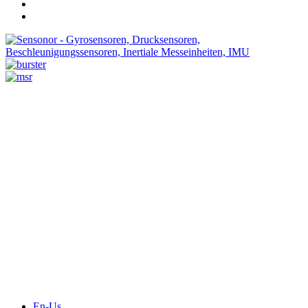
Messtechnik
Events
Messtechnik-events.com
Das Eventportal der Sensorik & Messtechnik
Webinare, Webcasts
Online-Events
Messen, Ausstellungen, Konferenzen
En-Us