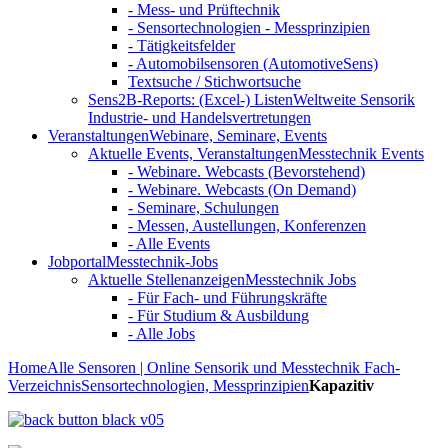
- Mess- und Prüftechnik
- Sensortechnologien - Messprinzipien
- Tätigkeitsfelder
- Automobilsensoren (AutomotiveSens)
Textsuche / Stichwortsuche
Sens2B-Reports: (Excel-) Listen
Weltweite Sensorik
Industrie- und Handelsvertretungen
Veranstaltungen
Webinare, Seminare, Events
Aktuelle Events, Veranstaltungen
Messtechnik Events
- Webinare. Webcasts (Bevorstehend)
- Webinare. Webcasts (On Demand)
- Seminare, Schulungen
- Messen, Austellungen, Konferenzen
- Alle Events
Jobportal
Messtechnik-Jobs
Aktuelle Stellenanzeigen
Messtechnik Jobs
- Für Fach- und Führungskräfte
- Für Studium & Ausbildung
- Alle Jobs
Home
Alle Sensoren | Online Sensorik und Messtechnik Fach-
Verzeichnis
Sensortechnologien, Messprinzipien
Kapazitiv