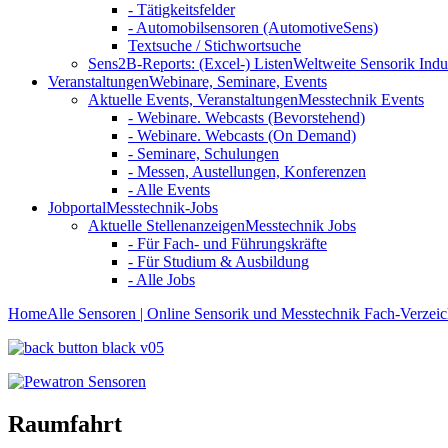
- Tätigkeitsfelder
- Automobilsensoren (AutomotiveSens)
Textsuche / Stichwortsuche
Sens2B-Reports: (Excel-) Listen
Weltweite Sensorik Indu
Veranstaltungen
Webinare, Seminare, Events
Aktuelle Events, Veranstaltungen
Messtechnik Events
- Webinare. Webcasts (Bevorstehend)
- Webinare. Webcasts (On Demand)
- Seminare, Schulungen
- Messen, Austellungen, Konferenzen
- Alle Events
Jobportal
Messtechnik-Jobs
Aktuelle Stellenanzeigen
Messtechnik Jobs
- Für Fach- und Führungskräfte
- Für Studium & Ausbildung
- Alle Jobs
Home
Alle Sensoren | Online Sensorik und Messtechnik Fach-Verzeic
Raumfahrt