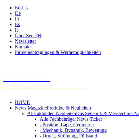
En-Us
De
Fr
Es
It
Über Sens2B
Newsletter
Kontakt
Firmeneintragungen & Werbemöglichkeiten
Sens2B
Das Online Fachportal - 100% Sensorik & Messtechnik
HOME
News Magazine
Produkte & Neuheiten
Alle aktuellen Neuheiten
Das Sensorik & Messtechnik N
Alle Fachbeiträge: News Ticker
- Position, Lage, Geometrie
- Mechanik, Dynamik, Bewegung
- Druck, Strömung, Füllstand