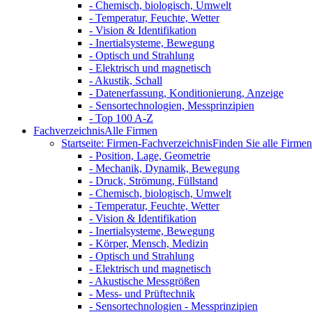
- Chemisch, biologisch, Umwelt
- Temperatur, Feuchte, Wetter
- Vision & Identifikation
- Inertialsysteme, Bewegung
- Optisch und Strahlung
- Elektrisch und magnetisch
- Akustik, Schall
- Datenerfassung, Konditionierung, Anzeige
- Sensortechnologien, Messprinzipien
- Top 100 A-Z
Fachverzeichnis
Alle Firmen
Startseite: Firmen-Fachverzeichnis
Finden Sie alle Firmen 
- Position, Lage, Geometrie
- Mechanik, Dynamik, Bewegung
- Druck, Strömung, Füllstand
- Chemisch, biologisch, Umwelt
- Temperatur, Feuchte, Wetter
- Vision & Identifikation
- Inertialsysteme, Bewegung
- Körper, Mensch, Medizin
- Optisch und Strahlung
- Elektrisch und magnetisch
- Akustische Messgrößen
- Mess- und Prüftechnik
- Sensortechnologien - Messprinzipien