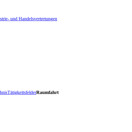
strie- und Handelsvertretungen
hnis
Tätigkeitsfelder
Raumfahrt