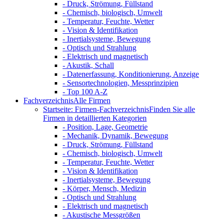
- Druck, Strömung, Füllstand
- Chemisch, biologisch, Umwelt
- Temperatur, Feuchte, Wetter
- Vision & Identifikation
- Inertialsysteme, Bewegung
- Optisch und Strahlung
- Elektrisch und magnetisch
- Akustik, Schall
- Datenerfassung, Konditionierung, Anzeige
- Sensortechnologien, Messprinzipien
- Top 100 A-Z
Fachverzeichnis
Alle Firmen
Startseite: Firmen-Fachverzeichnis
Finden Sie alle
Firmen in detaillierten Kategorien
- Position, Lage, Geometrie
- Mechanik, Dynamik, Bewegung
- Druck, Strömung, Füllstand
- Chemisch, biologisch, Umwelt
- Temperatur, Feuchte, Wetter
- Vision & Identifikation
- Inertialsysteme, Bewegung
- Körper, Mensch, Medizin
- Optisch und Strahlung
- Elektrisch und magnetisch
- Akustische Messgrößen