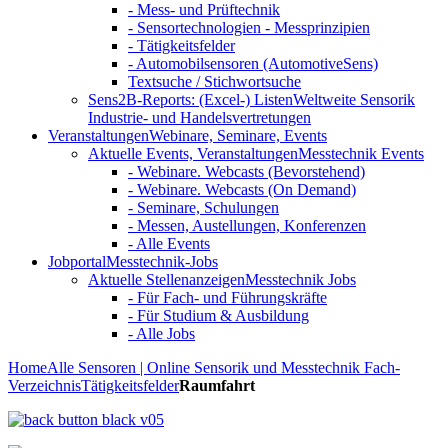
- Mess- und Prüftechnik
- Sensortechnologien - Messprinzipien
- Tätigkeitsfelder
- Automobilsensoren (AutomotiveSens)
Textsuche / Stichwortsuche
Sens2B-Reports: (Excel-) Listen
Weltweite Sensorik
Industrie- und Handelsvertretungen
Veranstaltungen
Webinare, Seminare, Events
Aktuelle Events, Veranstaltungen
Messtechnik Events
- Webinare. Webcasts (Bevorstehend)
- Webinare. Webcasts (On Demand)
- Seminare, Schulungen
- Messen, Austellungen, Konferenzen
- Alle Events
Jobportal
Messtechnik-Jobs
Aktuelle Stellenanzeigen
Messtechnik Jobs
- Für Fach- und Führungskräfte
- Für Studium & Ausbildung
- Alle Jobs
Home
Alle Sensoren | Online Sensorik und Messtechnik Fach-
Verzeichnis
Tätigkeitsfelder
Raumfahrt