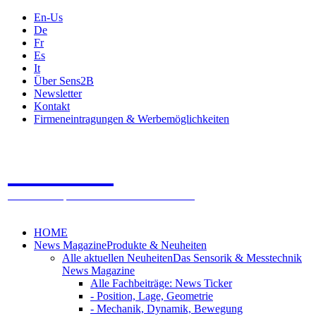
En-Us
De
Fr
Es
It
Über Sens2B
Newsletter
Kontakt
Firmeneintragungen & Werbemöglichkeiten
Sens2B
Das Online Fachportal - 100% Sensorik & Messtechnik
HOME
News Magazine
Produkte & Neuheiten
Alle aktuellen Neuheiten
Das Sensorik & Messtechnik
News Magazine
Alle Fachbeiträge: News Ticker
- Position, Lage, Geometrie
- Mechanik, Dynamik, Bewegung