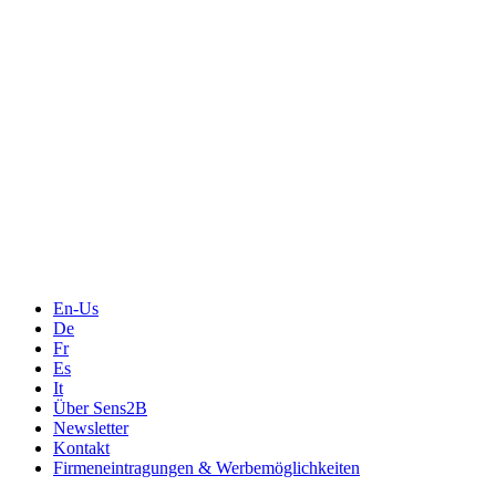
Messtechnik
Events
Messtechnik-events.com
Das Eventportal der Sensorik & Messtechnik
Webinare, Webcasts
Online-Events
Messen, Ausstellungen, Konferenzen
En-Us
De
Fr
Es
It
Über Sens2B
Newsletter
Kontakt
Firmeneintragungen & Werbemöglichkeiten