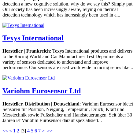
detection a new cognitive solution, why do we say this? Simply put,
Our society has been increasingly aware, relying on thermal
detection technology which has increasingly been used in a...
Texys International
Hersteller | Frankreich
: Texys International produces and delivers
to the Racing World and Car Manufacturer Test Departments a
variety of sensors dedicated to understand and improve
performance. Our sensors are used worldwide in racing series like...
Variohm Eurosensor Ltd
Hersteller, Distribution | Deutschland
: Variohm Eurosensor bietet
Sensoren für Position, Neigung, Temperatur , Druck, Kraft und
Messtechnik sowie Fußschalter und Handsteuerungen. Seit über 30
Jahren ist Variohm Eurosensor darauf spezialisiert...
<<
<
1
2
[
3
]
4
5
6
7
>
>>