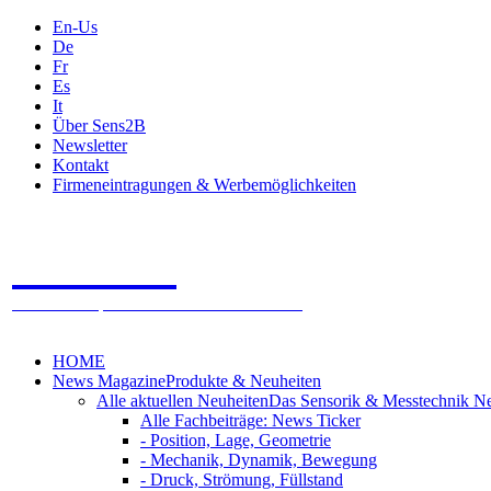
En-Us
De
Fr
Es
It
Über Sens2B
Newsletter
Kontakt
Firmeneintragungen & Werbemöglichkeiten
Sens2B
Das Online Fachportal - 100% Sensorik & Messtechnik
HOME
News Magazine
Produkte & Neuheiten
Alle aktuellen Neuheiten
Das Sensorik & Messtechnik N
Alle Fachbeiträge: News Ticker
- Position, Lage, Geometrie
- Mechanik, Dynamik, Bewegung
- Druck, Strömung, Füllstand