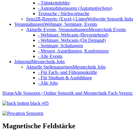
- Tätigkeitsfelder
- Automobilsensoren (AutomotiveSens)
Textsuche / Stichwortsuche
Sens2B-Reports: (Excel-) Listen
Weltweite Sensorik Indu
Veranstaltungen
Webinare, Seminare, Events
Aktuelle Events, Veranstaltungen
Messtechnik Events
- Webinare. Webcasts (Bevorstehend)
- Webinare. Webcasts (On Demand)
- Seminare, Schulungen
- Messen, Austellungen, Konferenzen
- Alle Events
Jobportal
Messtechnik-Jobs
Aktuelle Stellenanzeigen
Messtechnik Jobs
- Für Fach- und Führungskräfte
- Für Studium & Ausbildung
- Alle Jobs
Home
Alle Sensoren | Online Sensorik und Messtechnik Fach-Verzeic
Magnetische Feldstärke