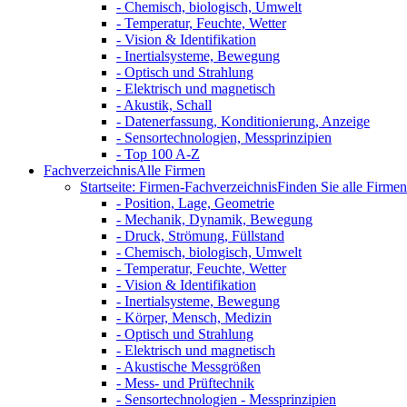
- Chemisch, biologisch, Umwelt
- Temperatur, Feuchte, Wetter
- Vision & Identifikation
- Inertialsysteme, Bewegung
- Optisch und Strahlung
- Elektrisch und magnetisch
- Akustik, Schall
- Datenerfassung, Konditionierung, Anzeige
- Sensortechnologien, Messprinzipien
- Top 100 A-Z
Fachverzeichnis
Alle Firmen
Startseite: Firmen-Fachverzeichnis
Finden Sie alle Firmen 
- Position, Lage, Geometrie
- Mechanik, Dynamik, Bewegung
- Druck, Strömung, Füllstand
- Chemisch, biologisch, Umwelt
- Temperatur, Feuchte, Wetter
- Vision & Identifikation
- Inertialsysteme, Bewegung
- Körper, Mensch, Medizin
- Optisch und Strahlung
- Elektrisch und magnetisch
- Akustische Messgrößen
- Mess- und Prüftechnik
- Sensortechnologien - Messprinzipien