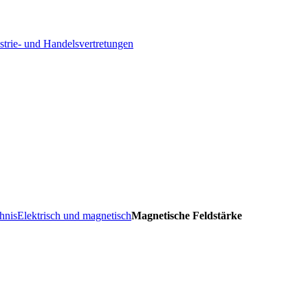
strie- und Handelsvertretungen
hnis
Elektrisch und magnetisch
Magnetische Feldstärke