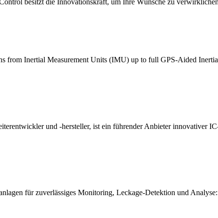
ntrol besitzt die Innovationskraft, um Ihre Wünsche zu verwirklichen
ans from Inertial Measurement Units (IMU) up to full GPS-Aided Inertia
eiterentwickler und -hersteller, ist ein führender Anbieter innovative
anlagen für zuverlässiges Monitoring, Leckage-Detektion und Analyse