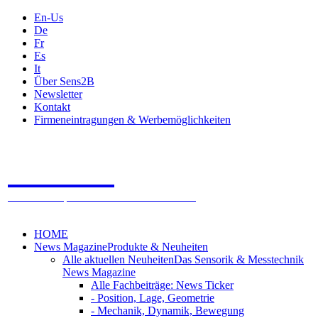
En-Us
De
Fr
Es
It
Über Sens2B
Newsletter
Kontakt
Firmeneintragungen & Werbemöglichkeiten
Sens2B
Das Online Fachportal - 100% Sensorik & Messtechnik
HOME
News Magazine
Produkte & Neuheiten
Alle aktuellen Neuheiten
Das Sensorik & Messtechnik
News Magazine
Alle Fachbeiträge: News Ticker
- Position, Lage, Geometrie
- Mechanik, Dynamik, Bewegung