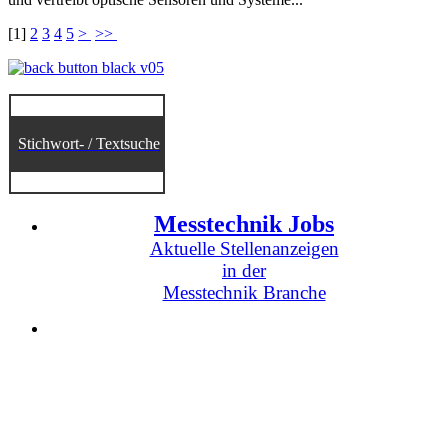
[
1
]
2
3
4
5
>
>>
Stichwort- / Textsuche
Messtechnik Jobs
Aktuelle Stellenanzeigen
in der
Messtechnik Branche