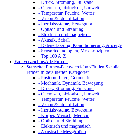
- Druck, Strömung, Füllstand
- Chemisch, biologisch, Umwelt
- Temperatur, Feuchte, Wetter
- Vision & Identifikation
- Inertialsysteme, Bewegung
- Optisch und Strahlung
- Elektrisch und magnetisch
- Akustik, Schall
- Datenerfassung, Konditionierung, Anzeige
- Sensortechnologien, Messprinzipien
- Top 100 A-Z
Fachverzeichnis
Alle Firmen
Startseite: Firmen-Fachverzeichnis
Finden Sie alle
Firmen in detaillierten Kategorien
- Position, Lage, Geometrie
- Mechanik, Dynamik, Bewegung
- Druck, Strömung, Füllstand
- Chemisch, biologisch, Umwelt
- Temperatur, Feuchte, Wetter
- Vision & Identifikation
- Inertialsysteme, Bewegung
- Körper, Mensch, Medizin
- Optisch und Strahlung
- Elektrisch und magnetisch
- Akustische Messgrößen