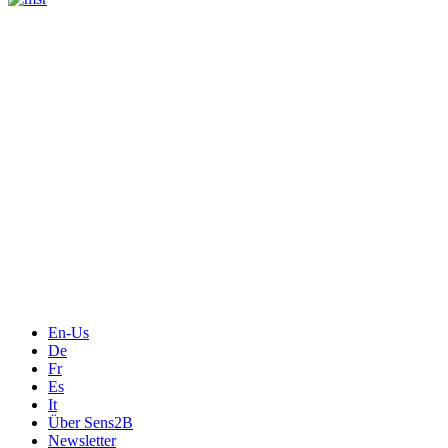
Messtechnik
Events
Messtechnik-events.com
Das Eventportal der Sensorik & Messtechnik
Webinare, Webcasts
Online-Events
Messen, Ausstellungen, Konferenzen
En-Us
De
Fr
Es
It
Über Sens2B
Newsletter