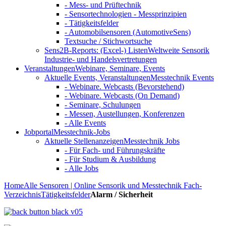
- Mess- und Prüftechnik
- Sensortechnologien - Messprinzipien
- Tätigkeitsfelder
- Automobilsensoren (AutomotiveSens)
Textsuche / Stichwortsuche
Sens2B-Reports: (Excel-) Listen
Weltweite Sensorik
Industrie- und Handelsvertretungen
Veranstaltungen
Webinare, Seminare, Events
Aktuelle Events, Veranstaltungen
Messtechnik Events
- Webinare. Webcasts (Bevorstehend)
- Webinare. Webcasts (On Demand)
- Seminare, Schulungen
- Messen, Austellungen, Konferenzen
- Alle Events
Jobportal
Messtechnik-Jobs
Aktuelle Stellenanzeigen
Messtechnik Jobs
- Für Fach- und Führungskräfte
- Für Studium & Ausbildung
- Alle Jobs
Home
Alle Sensoren | Online Sensorik und Messtechnik Fach-
Verzeichnis
Tätigkeitsfelder
Alarm / Sicherheit