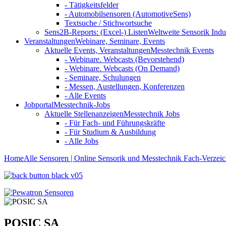
- Tätigkeitsfelder
- Automobilsensoren (AutomotiveSens)
Textsuche / Stichwortsuche
Sens2B-Reports: (Excel-) Listen
Weltweite Sensorik Indu
Veranstaltungen
Webinare, Seminare, Events
Aktuelle Events, Veranstaltungen
Messtechnik Events
- Webinare. Webcasts (Bevorstehend)
- Webinare. Webcasts (On Demand)
- Seminare, Schulungen
- Messen, Austellungen, Konferenzen
- Alle Events
Jobportal
Messtechnik-Jobs
Aktuelle Stellenanzeigen
Messtechnik Jobs
- Für Fach- und Führungskräfte
- Für Studium & Ausbildung
- Alle Jobs
Home
Alle Sensoren | Online Sensorik und Messtechnik Fach-Verzeic
POSIC SA