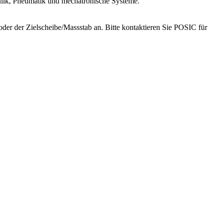
lik, Pneumatik und mechatronische Systeme.
er der Zielscheibe/Massstab an. Bitte kontaktieren Sie POSIC für