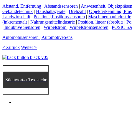
Abstand, Entfernung | Abstandssensoren
|
Anwesenheit, Objektpräse
Gebäudetechnik
|
Haushaltsgeräte
|
Drehzahl
|
Objekterkennung, Prä
Landwirtschaft
|
Position | Positionssensoren
|
Maschinenbauindustrie
(inkremental)
|
Nahrungsmittelindustrie
|
Position, linear (absolut)
|
Pos
| Induktive Sensoren
|
Wirbelstrom | Wirbelstromsensoren
|
POSIC S
Automobilsensoren | AutomotiveSens
< Zurück
Weiter >
Stichwort- / Textsuche