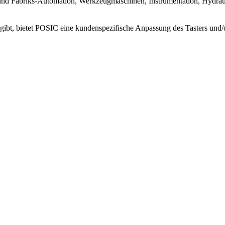
 und Fabriks-Automation, Werkzeugmaschinen, Instrumentation, Hydrau
bt, bietet POSIC eine kundenspezifische Anpassung des Tasters und/od