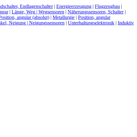
dschalter, Endlagenschalter
|
Energieerzeugung
|
Flugzeugbau
|
inear
|
Länge, Weg | Wegsensoren
|
Näherungssensoren, Schalter
|
Position, angular (absolut)
|
Metallurgie
|
Position, angular
kel, Neigung | Neigungssensoren
|
Unterhaltungselektronik
|
Induktiv