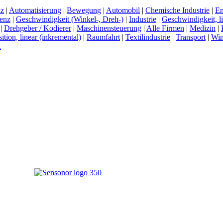
nz
|
Automatisierung
|
Bewegung
|
Automobil
|
Chemische Industrie
|
En
senz
|
Geschwindigkeit (Winkel-, Dreh-)
|
Industrie
|
Geschwindigkeit, l
|
Drehgeber / Kodierer
|
Maschinensteuerung
|
Alle Firmen
|
Medizin
|
ition, linear (inkremental)
|
Raumfahrt
|
Textilindustrie
|
Transport
|
Win
A