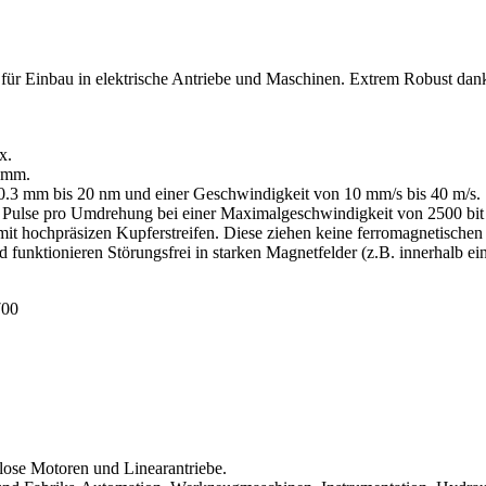
t für Einbau in elektrische Antriebe und Maschinen. Extrem Robust dank
x.
ramm.
0.3 mm bis 20 nm und einer Geschwindigkeit von 10 mm/s bis 40 m/s.
6 Pulse pro Umdrehung bei einer Maximalgeschwindigkeit von 2500 b
it hochpräsizen Kupferstreifen. Diese ziehen keine ferromagnetischen 
funktionieren Störungsfrei in starken Magnetfelder (z.B. innerhalb ei
nlose Motoren und Linearantriebe.