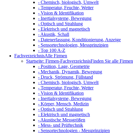
- Chemisch, biologisch, Umwelt
- Temperatur, Feuchte, Wetter
- Vision & Identifikation
- Inertialsysteme, Bewegung
- Optisch und Strahlung
- Elektrisch und magnetisch
- Akustik, Schall
- Datenerfassung, Konditionierung, Anzeige
- Sensortechnologien, Messprinzipien
- Top 100 A-Z
Fachverzeichnis
Alle Firmen
Startseite: Firmen-Fachverzeichnis
Finden Sie alle Firmen 
- Position, Lage, Geometrie
- Mechanik, Dynamik, Bewegung
- Druck, Strömung, Füllstand
- Chemisch, biologisch, Umwelt
- Temperatur, Feuchte, Wetter
- Vision & Identifikation
- Inertialsysteme, Bewegung
- Körper, Mensch, Medizin
- Optisch und Strahlung
- Elektrisch und magnetisch
- Akustische Messgrößen
- Mess- und Prüftechnik
- Sensortechnologien - Messprinzipien