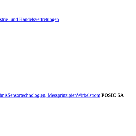
strie- und Handelsvertretungen
hnis
Sensortechnologien, Messprinzipien
Wirbelstrom
POSIC SA