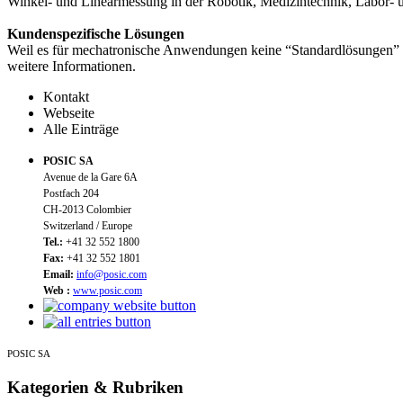
Winkel- und Linearmessung in der Robotik, Medizintechnik, Labor-
Kundenspezifische Lösungen
Weil es für mechatronische Anwendungen keine “Standardlösungen” gi
weitere Informationen.
Kontakt
Webseite
Alle Einträge
POSIC SA
Avenue de la Gare 6A
Postfach 204
CH-2013 Colombier
Switzerland / Europe
Tel.:
+41 32 552 1800
Fax:
+41 32 552 1801
Email:
info@posic.com
Web :
www.posic.com
POSIC SA
Kategorien & Rubriken