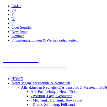
En-Us
De
Fr
Es
It
Über Sens2B
Newsletter
Kontakt
Firmeneintragungen & Werbemöglichkeiten
Sens2B
Das Online Fachportal - 100% Sensorik & Messtechnik
HOME
News Magazine
Produkte & Neuheiten
Alle aktuellen Neuheiten
Das Sensorik & Messtechnik N
Alle Fachbeiträge: News Ticker
- Position, Lage, Geometrie
- Mechanik, Dynamik, Bewegung
- Druck, Strömung, Füllstand