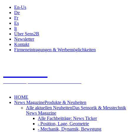
En-Us
De
Fr
Es
It
Über Sens2B
Newsletter
Kontakt
Firmeneintragungen & Werbemöglichkeiten
Sens2B
Das Online Fachportal - 100% Sensorik & Messtechnik
HOME
News Magazine
Produkte & Neuheiten
Alle aktuellen Neuheiten
Das Sensorik & Messtechnik
News Magazine
Alle Fachbeiträge: News Ticker
- Position, Lage, Geometrie
- Mechanik, Dynamik, Bewegung