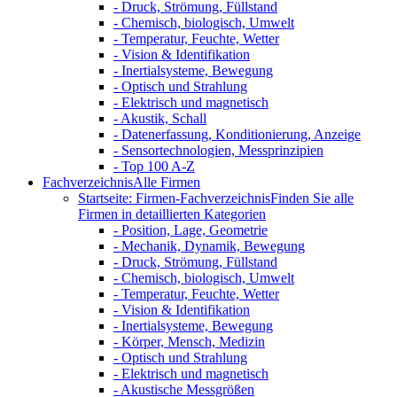
- Druck, Strömung, Füllstand
- Chemisch, biologisch, Umwelt
- Temperatur, Feuchte, Wetter
- Vision & Identifikation
- Inertialsysteme, Bewegung
- Optisch und Strahlung
- Elektrisch und magnetisch
- Akustik, Schall
- Datenerfassung, Konditionierung, Anzeige
- Sensortechnologien, Messprinzipien
- Top 100 A-Z
Fachverzeichnis
Alle Firmen
Startseite: Firmen-Fachverzeichnis
Finden Sie alle
Firmen in detaillierten Kategorien
- Position, Lage, Geometrie
- Mechanik, Dynamik, Bewegung
- Druck, Strömung, Füllstand
- Chemisch, biologisch, Umwelt
- Temperatur, Feuchte, Wetter
- Vision & Identifikation
- Inertialsysteme, Bewegung
- Körper, Mensch, Medizin
- Optisch und Strahlung
- Elektrisch und magnetisch
- Akustische Messgrößen