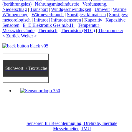
(berührungslos)
|
Nahrungsmittelindustrie
|
Verdunstung,
Niederschlag
|
Transport
|
Windgeschwindigkeit
|
Umwelt
|
Wärme,
Wärmemenge
|
Wärmeverbrauch
|
Sonstiges: klimatisch
|
Sonstiges:
meteorologisch
|
Infrarot | Infrarotsensoren
|
Kapazitiv | Kapazitive
Sensoren
|
E+E Elektronik Ges.m.b.H.
|
Temperatur-
Messwiderstände
|
Thermisch
|
Thermistor (NTC)
|
Thermometer
< Zurück
Weiter >
Stichwort- / Textsuche
Sensoren für Beschleunigung, Drehrate, Inertiale
Messeinheiten, IMU