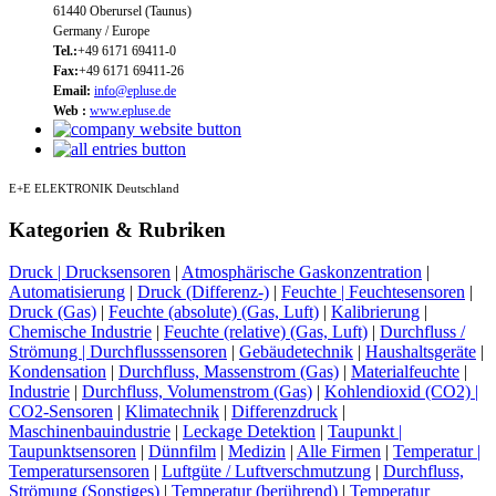
61440 Oberursel (Taunus)
Germany / Europe
Tel.:
+49 6171 69411-0
Fax:
+49 6171 69411-26
Email:
info@epluse.de
Web :
www.epluse.de
E+E ELEKTRONIK Deutschland
Kategorien & Rubriken
Druck | Drucksensoren
|
Atmosphärische Gaskonzentration
|
Automatisierung
|
Druck (Differenz-)
|
Feuchte | Feuchtesensoren
|
Druck (Gas)
|
Feuchte (absolute) (Gas, Luft)
|
Kalibrierung
|
Chemische Industrie
|
Feuchte (relative) (Gas, Luft)
|
Durchfluss /
Strömung | Durchflusssensoren
|
Gebäudetechnik
|
Haushaltsgeräte
|
Kondensation
|
Durchfluss, Massenstrom (Gas)
|
Materialfeuchte
|
Industrie
|
Durchfluss, Volumenstrom (Gas)
|
Kohlendioxid (CO2) |
CO2-Sensoren
|
Klimatechnik
|
Differenzdruck
|
Maschinenbauindustrie
|
Leckage Detektion
|
Taupunkt |
Taupunktsensoren
|
Dünnfilm
|
Medizin
|
Alle Firmen
|
Temperatur |
Temperatursensoren
|
Luftgüte / Luftverschmutzung
|
Durchfluss,
Strömung (Sonstiges)
|
Temperatur (berührend)
|
Temperatur