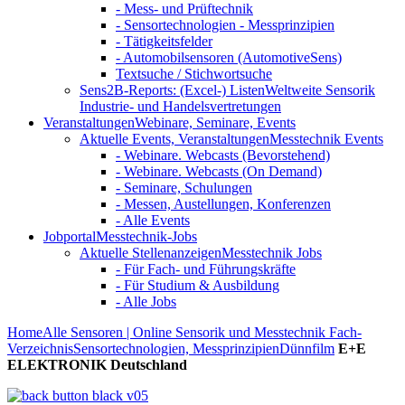
- Mess- und Prüftechnik
- Sensortechnologien - Messprinzipien
- Tätigkeitsfelder
- Automobilsensoren (AutomotiveSens)
Textsuche / Stichwortsuche
Sens2B-Reports: (Excel-) Listen
Weltweite Sensorik
Industrie- und Handelsvertretungen
Veranstaltungen
Webinare, Seminare, Events
Aktuelle Events, Veranstaltungen
Messtechnik Events
- Webinare. Webcasts (Bevorstehend)
- Webinare. Webcasts (On Demand)
- Seminare, Schulungen
- Messen, Austellungen, Konferenzen
- Alle Events
Jobportal
Messtechnik-Jobs
Aktuelle Stellenanzeigen
Messtechnik Jobs
- Für Fach- und Führungskräfte
- Für Studium & Ausbildung
- Alle Jobs
Home
Alle Sensoren | Online Sensorik und Messtechnik Fach-
Verzeichnis
Sensortechnologien, Messprinzipien
Dünnfilm
E+E
ELEKTRONIK Deutschland