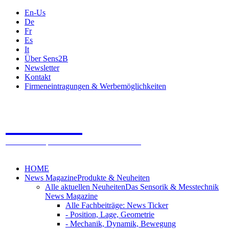
En-Us
De
Fr
Es
It
Über Sens2B
Newsletter
Kontakt
Firmeneintragungen & Werbemöglichkeiten
Sens2B
Das Online Fachportal - 100% Sensorik & Messtechnik
HOME
News Magazine
Produkte & Neuheiten
Alle aktuellen Neuheiten
Das Sensorik & Messtechnik
News Magazine
Alle Fachbeiträge: News Ticker
- Position, Lage, Geometrie
- Mechanik, Dynamik, Bewegung