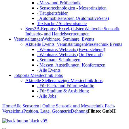
- Mess- und Prüftechnik
- Sensortechnologien - Messprinzipien
- Tätigkeitsfelder
- Automobilsensoren (AutomotiveSens)
Textsuche / Stichwortsuche
Sens2B-Reports: (Excel-) Listen
Weltweite Sensorik
Industrie- und Handelsvertretungen
Veranstaltungen
Webinare, Seminare, Events
Aktuelle Events, Veranstaltungen
Messtechnik Events
- Webinare. Webcasts (Bevorstehend)
- Webinare. Webcasts (On Demand)
- Seminare, Schulungen
- Messen, Austellungen, Konferenzen
- Alle Events
Jobportal
Messtechnik-Jobs
Aktuelle Stellenanzeigen
Messtechnik Jobs
- Für Fach- und Führungskräfte
- Für Studium & Ausbildung
- Alle Jobs
Home
Alle Sensoren | Online Sensorik und Messtechnik Fach-
Verzeichnis
Position, Lage, Geometrie
Dehnung
Flintec GmbH