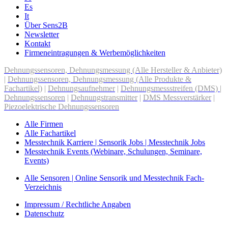
Es
It
Über Sens2B
Newsletter
Kontakt
Firmeneintragungen & Werbemöglichkeiten
Dehnungssensoren, Dehnungsmessung (Alle Hersteller & Anbieter)
|
Dehnungssensoren, Dehnungsmessung (Alle Produkte &
Fachartikel)
|
Dehnungsaufnehmer
|
Dehnungsmessstreifen (DMS)
|
Dehnungssensoren
|
Dehnungstransmitter
|
DMS Messverstärker
|
Piezoelektrische Dehnungssensoren
Alle Firmen
Alle Fachartikel
Messtechnik Karriere | Sensorik Jobs | Messtechnik Jobs
Messtechnik Events (Webinare, Schulungen, Seminare,
Events)
Alle Sensoren | Online Sensorik und Messtechnik Fach-
Verzeichnis
Impressum / Rechtliche Angaben
Datenschutz