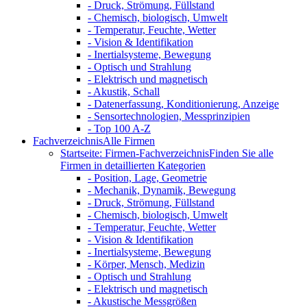
- Druck, Strömung, Füllstand
- Chemisch, biologisch, Umwelt
- Temperatur, Feuchte, Wetter
- Vision & Identifikation
- Inertialsysteme, Bewegung
- Optisch und Strahlung
- Elektrisch und magnetisch
- Akustik, Schall
- Datenerfassung, Konditionierung, Anzeige
- Sensortechnologien, Messprinzipien
- Top 100 A-Z
Fachverzeichnis
Alle Firmen
Startseite: Firmen-Fachverzeichnis
Finden Sie alle
Firmen in detaillierten Kategorien
- Position, Lage, Geometrie
- Mechanik, Dynamik, Bewegung
- Druck, Strömung, Füllstand
- Chemisch, biologisch, Umwelt
- Temperatur, Feuchte, Wetter
- Vision & Identifikation
- Inertialsysteme, Bewegung
- Körper, Mensch, Medizin
- Optisch und Strahlung
- Elektrisch und magnetisch
- Akustische Messgrößen