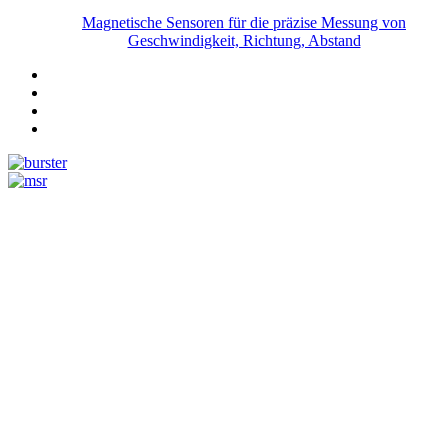
Magnetische Sensoren für die präzise Messung von
Geschwindigkeit, Richtung, Abstand
Messtechnik
Events
Messtechnik-events.com
Das Eventportal der Sensorik & Messtechnik
Webinare, Webcasts
Online-Events
Messen, Ausstellungen, Konferenzen