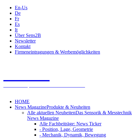
En-Us
De
Fr
Es
It
Über Sens2B
Newsletter
Kontakt
Firmeneintragungen & Werbemöglichkeiten
Sens2B
Das Online Fachportal - 100% Sensorik & Messtechnik
HOME
News Magazine
Produkte & Neuheiten
Alle aktuellen Neuheiten
Das Sensorik & Messtechnik
News Magazine
Alle Fachbeiträge: News Ticker
- Position, Lage, Geometrie
- Mechanik, Dynamik, Bewegung