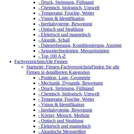
- Druck, Strömung, Füllstand
- Chemisch, biologisch, Umwelt
- Temperatur, Feuchte, Wetter
- Vision & Identifikation
- Inertialsysteme, Bewegung
- Optisch und Strahlung
- Elektrisch und magnetisch
- Akustik, Schall
- Datenerfassung, Konditionierung, Anzeige
- Sensortechnologien, Messprinzipien
- Top 100 A-Z
Fachverzeichnis
Alle Firmen
Startseite: Firmen-Fachverzeichnis
Finden Sie alle
Firmen in detaillierten Kategorien
- Position, Lage, Geometrie
- Mechanik, Dynamik, Bewegung
- Druck, Strömung, Füllstand
- Chemisch, biologisch, Umwelt
- Temperatur, Feuchte, Wetter
- Vision & Identifikation
- Inertialsysteme, Bewegung
- Körper, Mensch, Medizin
- Optisch und Strahlung
- Elektrisch und magnetisch
- Akustische Messgrößen