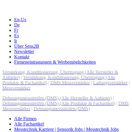
En-Us
De
Fr
Es
It
Über Sens2B
Newsletter
Kontakt
Firmeneintragungen & Werbemöglichkeiten
Verstärkung, Konditionierung, Übertragung (Alle Hersteller &
Anbieter)
|
Verstärkung, Konditionierung, Übertragung (Alle
Produkte & Fachartikel)
|
DMS Messverstärker
|
Ladungsverstärker
|
Messverstärker
Dehnungsmessstreifen (DMS) (Alle Hersteller & Anbieter)
|
Dehnungsmessstreifen (DMS) (Alle Produkte & Fachartikel)
|
DMS
Messverstärker
|
Dehnungsmessstreifen (DMS)
Alle Firmen
Alle Fachartikel
Messtechnik Karriere | Sensorik Jobs | Messtechnik Jobs