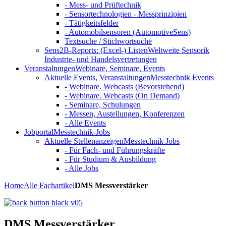
- Mess- und Prüftechnik
- Sensortechnologien - Messprinzipien
- Tätigkeitsfelder
- Automobilsensoren (AutomotiveSens)
Textsuche / Stichwortsuche
Sens2B-Reports: (Excel-) Listen
Weltweite Sensorik
Industrie- und Handelsvertretungen
Veranstaltungen
Webinare, Seminare, Events
Aktuelle Events, Veranstaltungen
Messtechnik Events
- Webinare. Webcasts (Bevorstehend)
- Webinare. Webcasts (On Demand)
- Seminare, Schulungen
- Messen, Austellungen, Konferenzen
- Alle Events
Jobportal
Messtechnik-Jobs
Aktuelle Stellenanzeigen
Messtechnik Jobs
- Für Fach- und Führungskräfte
- Für Studium & Ausbildung
- Alle Jobs
Home
Alle Fachartikel
DMS Messverstärker
DMS Messverstärker