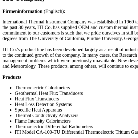
Firmeninformation
(Englisch):
International Thermal Instrument Company was established in 1969 to e
the past 30 years, ITI Co. has supplied OEM and custom thermal inst
commitment to our customers is such that we pride ourselves in still
degrees from The University of California, Purdue University, Georget
ITI Co.'s product line has been developed largely as a result of indu
to the continued growth of the company. In many cases, the Research 
management problems which were previously unavailable. New develo
and Meteorology. These products, among others, will continue to expa
Products
Thermoelectric Calorimeters
Geothermal Heat Flux Transducers
Heat Flux Transducers
Heat Loss Detection Systems
Specific Heat Apparatus
Thermal Conductivity Analyzers
Flame Intensity Calorimeters
Thermoelectric Differential Radiometers
ITI Model CA-100-TU Differential Thermoelectric Tritium Gas