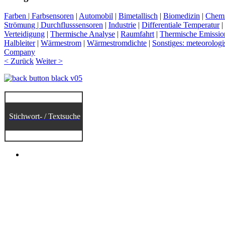
Farben | Farbsensoren
|
Automobil
|
Bimetallisch
|
Biomedizin
|
Chemi
Strömung | Durchflusssensoren
|
Industrie
|
Differentiale Temperatur
|
Verteidigung
|
Thermische Analyse
|
Raumfahrt
|
Thermische Emissio
Halbleiter
|
Wärmestrom
|
Wärmestromdichte
|
Sonstiges: meteorologi
Company
< Zurück
Weiter >
Stichwort- / Textsuche