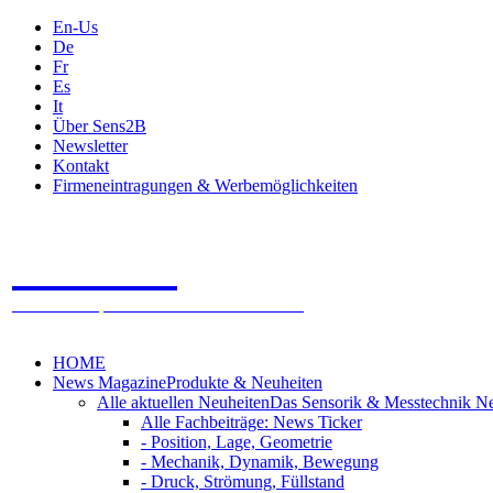
En-Us
De
Fr
Es
It
Über Sens2B
Newsletter
Kontakt
Firmeneintragungen & Werbemöglichkeiten
Sens2B
Das Online Fachportal - 100% Sensorik & Messtechnik
HOME
News Magazine
Produkte & Neuheiten
Alle aktuellen Neuheiten
Das Sensorik & Messtechnik N
Alle Fachbeiträge: News Ticker
- Position, Lage, Geometrie
- Mechanik, Dynamik, Bewegung
- Druck, Strömung, Füllstand