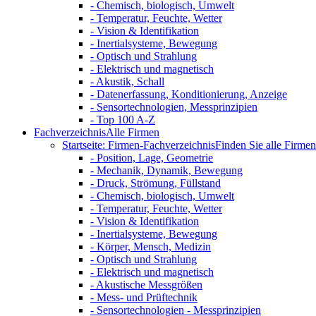
- Chemisch, biologisch, Umwelt
- Temperatur, Feuchte, Wetter
- Vision & Identifikation
- Inertialsysteme, Bewegung
- Optisch und Strahlung
- Elektrisch und magnetisch
- Akustik, Schall
- Datenerfassung, Konditionierung, Anzeige
- Sensortechnologien, Messprinzipien
- Top 100 A-Z
Fachverzeichnis
Alle Firmen
Startseite: Firmen-Fachverzeichnis
Finden Sie alle Firmen 
- Position, Lage, Geometrie
- Mechanik, Dynamik, Bewegung
- Druck, Strömung, Füllstand
- Chemisch, biologisch, Umwelt
- Temperatur, Feuchte, Wetter
- Vision & Identifikation
- Inertialsysteme, Bewegung
- Körper, Mensch, Medizin
- Optisch und Strahlung
- Elektrisch und magnetisch
- Akustische Messgrößen
- Mess- und Prüftechnik
- Sensortechnologien - Messprinzipien