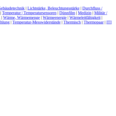
ebäudetechnik
|
Lichtstärke, Beleuchtungsstärke
|
Durchfluss /
|
Temperatur | Temperatursensoren
|
Dünnfilm
|
Medizin
|
Militär /
t
|
Wärme, Wärmemenge
|
Wärmeenergie
|
Wärmeleitfähigkeit
|
ahlung
|
Temperatur-Messwiderstände
|
Thermisch
|
Thermopaar
|
ITI