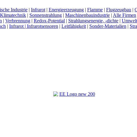
sche Industrie
|
Infrarot
|
Energieerzeugung
|
Flamme
|
Flugzeugbau
|
G
Klimatechnik
|
Sonnenstrahlung
|
Maschinenbauindustrie
|
Alle Firmen
n
|
Verbrennung
|
Redox-Potential
|
Strahlungsenergie, -dichte
|
Umwel
sch
|
Infrarot | Infrarotsensoren
|
Leitfähigkeit
|
Sonder-Materialien
|
Str