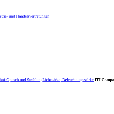
strie- und Handelsvertretungen
hnis
Optisch und Strahlung
Lichtstärke, Beleuchtungsstärke
ITI Comp