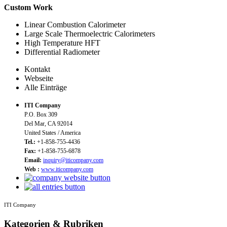
Custom Work
Linear Combustion Calorimeter
Large Scale Thermoelectric Calorimeters
High Temperature HFT
Differential Radiometer
Kontakt
Webseite
Alle Einträge
ITI Company
P.O. Box 309
Del Mar, CA 92014
United States / America
Tel.:
+1-858-755-4436
Fax:
+1-858-755-6878
Email:
inquiry@iticompany.com
Web :
www.iticompany.com
ITI Company
Kategorien & Rubriken