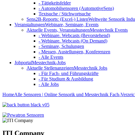
- Tätigkeitsfelder
- Automobilsensoren (AutomotiveSens)
Textsuche / Stichwortsuche
Sens2B-Reports: (Excel-) Listen
Weltweite Sensorik Indu
Veranstaltungen
Webinare, Seminare, Events
Aktuelle Events, Veranstaltungen
Messtechnik Events
- Webinare. Webcasts (Bevorstehend)
- Webinare. Webcasts (On Demand)
- Seminare, Schulungen
- Messen, Austellungen, Konferenzen
- Alle Events
Jobportal
Messtechnik-Jobs
Aktuelle Stellenanzeigen
Messtechnik Jobs
- Für Fach- und Führungskräfte
- Für Studium & Ausbildung
- Alle Jobs
Home
Alle Sensoren | Online Sensorik und Messtechnik Fach-Verzeic
ITI Company