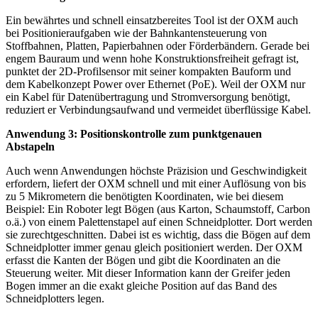
Ein bewährtes und schnell einsatzbereites Tool ist der OXM auch
bei Positionieraufgaben wie der Bahnkantensteuerung von
Stoffbahnen, Platten, Papierbahnen oder Förderbändern. Gerade bei
engem Bauraum und wenn hohe Konstruktionsfreiheit gefragt ist,
punktet der 2D-Profilsensor mit seiner kompakten Bauform und
dem Kabelkonzept Power over Ethernet (PoE). Weil der OXM nur
ein Kabel für Datenübertragung und Stromversorgung benötigt,
reduziert er Verbindungsaufwand und vermeidet überflüssige Kabel.
Anwendung 3: Positionskontrolle zum punktgenauen
Abstapeln
Auch wenn Anwendungen höchste Präzision und Geschwindigkeit
erfordern, liefert der OXM schnell und mit einer Auflösung von bis
zu 5 Mikrometern die benötigten Koordinaten, wie bei diesem
Beispiel: Ein Roboter legt Bögen (aus Karton, Schaumstoff, Carbon
o.ä.) von einem Palettenstapel auf einen Schneidplotter. Dort werden
sie zurechtgeschnitten. Dabei ist es wichtig, dass die Bögen auf dem
Schneidplotter immer genau gleich positioniert werden. Der OXM
erfasst die Kanten der Bögen und gibt die Koordinaten an die
Steuerung weiter. Mit dieser Information kann der Greifer jeden
Bogen immer an die exakt gleiche Position auf das Band des
Schneidplotters legen.