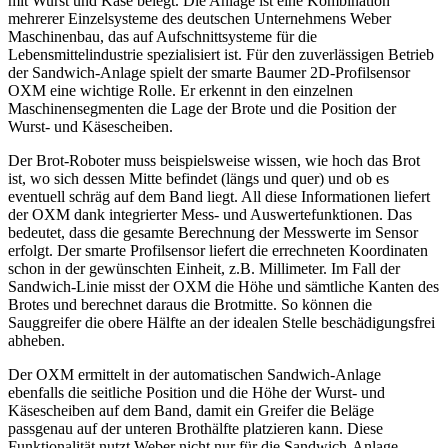
mit Wurst und Käse belegt. Die Anlage ist eine Kombination
mehrerer Einzelsysteme des deutschen Unternehmens Weber
Maschinenbau, das auf Aufschnittsysteme für die
Lebensmittelindustrie spezialisiert ist. Für den zuverlässigen Betrieb
der Sandwich-Anlage spielt der smarte Baumer 2D-Profilsensor
OXM eine wichtige Rolle. Er erkennt in den einzelnen
Maschinensegmenten die Lage der Brote und die Position der
Wurst- und Käsescheiben.
Der Brot-Roboter muss beispielsweise wissen, wie hoch das Brot
ist, wo sich dessen Mitte befindet (längs und quer) und ob es
eventuell schräg auf dem Band liegt. All diese Informationen liefert
der OXM dank integrierter Mess- und Auswertefunktionen. Das
bedeutet, dass die gesamte Berechnung der Messwerte im Sensor
erfolgt. Der smarte Profilsensor liefert die errechneten Koordinaten
schon in der gewünschten Einheit, z.B. Millimeter. Im Fall der
Sandwich-Linie misst der OXM die Höhe und sämtliche Kanten des
Brotes und berechnet daraus die Brotmitte. So können die
Sauggreifer die obere Hälfte an der idealen Stelle beschädigungsfrei
abheben.
Der OXM ermittelt in der automatischen Sandwich-Anlage
ebenfalls die seitliche Position und die Höhe der Wurst- und
Käsescheiben auf dem Band, damit ein Greifer die Beläge
passgenau auf der unteren Brothälfte platzieren kann. Diese
Funktionalität nutzt Weber nicht nur für die Sandwich-Anlage,