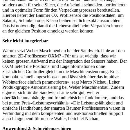
sondern auch für seine Slicer, die Aufschnitt schneiden, portionieren
und in optimaler Form für den Verpackungsprozess bereitstellen.
Hierbei liefert der Baumer OX Profilsensor die Positionsdaten, um
Salami-, Schinken oder Käsescheiben seitlich exakt auszurichten.
Das ist notwendig, damit die Lebensmittel beim Verpacken immer
an der gleichen Position eingelegt werden können.
Sehr leicht integrierbar
Warum setzt Weber Maschinenbau bei der Sandwich-Linie auf den
smarten 2D-Profilsensor OXM? «Für uns ist wichtig, dass wir
keinen grossen Aufwand mit der Integration des Sensors haben. Der
OXM liefert die Positions- und Lageinformationen ohne
zusätzlichen Controller gleich an die Maschinensteuerung. Er ist
kompakt, schnell angeschlossen und lässt sich über das intuitive
Webinterface einfach parametrieren», sagt Marco Nichau, Leiter
Produktgruppe Automatisierung bei Weber Maschinenbau. Zudem
eigne er sich für die Sandwich-Linie sehr gut, weil er
oberflächenunabhängig und fremdlichtsicher funktioniere, und das
bei gutem Preis-/Leistungsverhältnis. «Die Leistungsfähigkeit und
einfache Handhabung der smarten Baumer Profilsensoren waren in
Verbindung mit dem kompetenten und reaktionsschnellen Support
ausschlaggebend für unsere Wahl», berichtet Nichau.
Anwendung 2: Schneidemaschinen