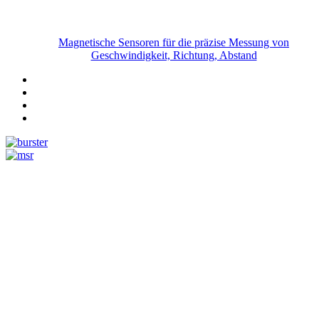
Magnetische Sensoren für die präzise Messung von
Geschwindigkeit, Richtung, Abstand
Messtechnik
Events
Messtechnik-events.com
Das Eventportal der Sensorik & Messtechnik
Webinare, Webcasts