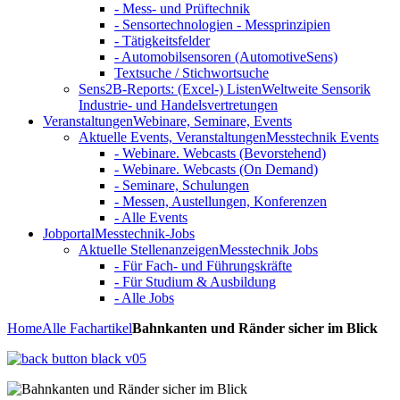
- Mess- und Prüftechnik
- Sensortechnologien - Messprinzipien
- Tätigkeitsfelder
- Automobilsensoren (AutomotiveSens)
Textsuche / Stichwortsuche
Sens2B-Reports: (Excel-) Listen
Weltweite Sensorik
Industrie- und Handelsvertretungen
Veranstaltungen
Webinare, Seminare, Events
Aktuelle Events, Veranstaltungen
Messtechnik Events
- Webinare. Webcasts (Bevorstehend)
- Webinare. Webcasts (On Demand)
- Seminare, Schulungen
- Messen, Austellungen, Konferenzen
- Alle Events
Jobportal
Messtechnik-Jobs
Aktuelle Stellenanzeigen
Messtechnik Jobs
- Für Fach- und Führungskräfte
- Für Studium & Ausbildung
- Alle Jobs
Home
Alle Fachartikel
Bahnkanten und Ränder sicher im Blick