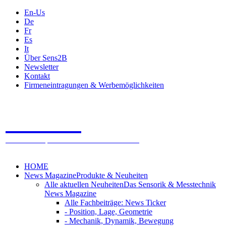
En-Us
De
Fr
Es
It
Über Sens2B
Newsletter
Kontakt
Firmeneintragungen & Werbemöglichkeiten
Sens2B
Das Online Fachportal - 100% Sensorik & Messtechnik
HOME
News Magazine
Produkte & Neuheiten
Alle aktuellen Neuheiten
Das Sensorik & Messtechnik
News Magazine
Alle Fachbeiträge: News Ticker
- Position, Lage, Geometrie
- Mechanik, Dynamik, Bewegung