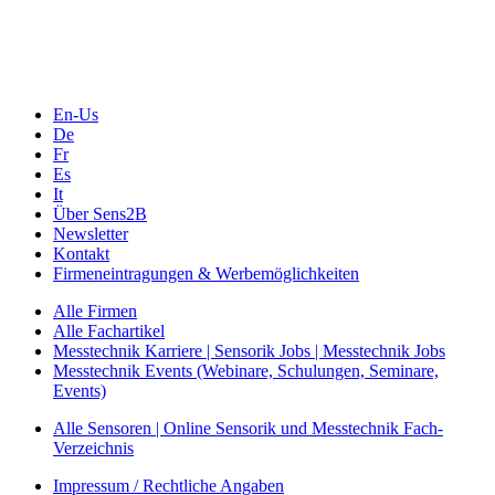
Online-Events
Messen, Ausstellungen, Konferenzen
En-Us
De
Fr
Es
It
Über Sens2B
Newsletter
Kontakt
Firmeneintragungen & Werbemöglichkeiten
Alle Firmen
Alle Fachartikel
Messtechnik Karriere | Sensorik Jobs | Messtechnik Jobs
Messtechnik Events (Webinare, Schulungen, Seminare,
Events)
Alle Sensoren | Online Sensorik und Messtechnik Fach-
Verzeichnis
Impressum / Rechtliche Angaben