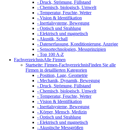
- Druck, Strömung, Füllstand
- Chemisch, biologisch, Umwelt
- Temperatur, Feuchte, Wetter
- Vision & Identifikation
- Inertialsysteme, Bewegung
- Optisch und Strahlung
- Elektrisch und magnetisch
- Akustik, Schall
- Datenerfassung, Konditionierung, Anzeige
- Sensortechnologien, Messprinzipien
- Top 100 A-Z
Fachverzeichnis
Alle Firmen
Startseite: Firmen-Fachverzeichnis
Finden Sie alle
Firmen in detaillierten Kategorien
- Position, Lage, Geometrie
- Mechanik, Dynamik, Bewegung
- Druck, Strömung, Füllstand
- Chemisch, biologisch, Umwelt
- Temperatur, Feuchte, Wetter
- Vision & Identifikation
- Inertialsysteme, Bewegung
- Körper, Mensch, Medizin
- Optisch und Strahlung
- Elektrisch und magnetisch
- Akustische Messgrößen