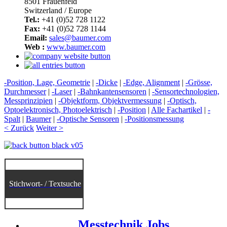
8501 Frauenfeld
Switzerland / Europe
Tel.:
+41 (0)52 728 1122
Fax:
+41 (0)52 728 1144
Email:
sales@baumer.com
Web :
www.baumer.com
-Position, Lage, Geometrie
|
-Dicke
|
-Edge, Alignment
|
-Grösse,
Durchmesser
|
-Laser
|
-Bahnkantensensoren
|
-Sensortechnologien,
Messprinzipien
|
-Objektform, Objektvermessung
|
-Optisch,
Optoelektronisch, Photoelektrisch
|
-Position
|
Alle Fachartikel
|
-
Spalt
|
Baumer
|
-Optische Sensoren
|
-Positionsmessung
< Zurück
Weiter >
Stichwort- / Textsuche
Messtechnik Jobs