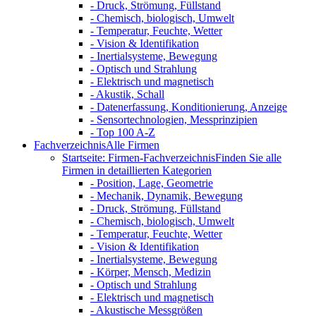
- Druck, Strömung, Füllstand
- Chemisch, biologisch, Umwelt
- Temperatur, Feuchte, Wetter
- Vision & Identifikation
- Inertialsysteme, Bewegung
- Optisch und Strahlung
- Elektrisch und magnetisch
- Akustik, Schall
- Datenerfassung, Konditionierung, Anzeige
- Sensortechnologien, Messprinzipien
- Top 100 A-Z
Fachverzeichnis
Alle Firmen
Startseite: Firmen-Fachverzeichnis
Finden Sie alle
Firmen in detaillierten Kategorien
- Position, Lage, Geometrie
- Mechanik, Dynamik, Bewegung
- Druck, Strömung, Füllstand
- Chemisch, biologisch, Umwelt
- Temperatur, Feuchte, Wetter
- Vision & Identifikation
- Inertialsysteme, Bewegung
- Körper, Mensch, Medizin
- Optisch und Strahlung
- Elektrisch und magnetisch
- Akustische Messgrößen