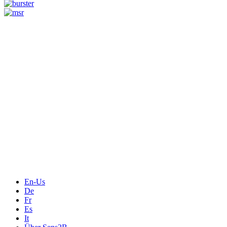
Messtechnik
Events
Messtechnik-events.com
Das Eventportal der Sensorik & Messtechnik
Webinare, Webcasts
Online-Events
Messen, Ausstellungen, Konferenzen
En-Us
De
Fr
Es
It