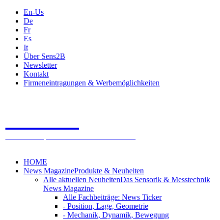
En-Us
De
Fr
Es
It
Über Sens2B
Newsletter
Kontakt
Firmeneintragungen & Werbemöglichkeiten
Sens2B
Das Online Fachportal - 100% Sensorik & Messtechnik
HOME
News Magazine
Produkte & Neuheiten
Alle aktuellen Neuheiten
Das Sensorik & Messtechnik
News Magazine
Alle Fachbeiträge: News Ticker
- Position, Lage, Geometrie
- Mechanik, Dynamik, Bewegung