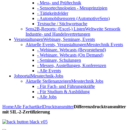
- Mess- und Prüftechnik
- Sensortechnologien - Messprinzipien
- Tätigkeitsfelder
- Automobilsensoren (AutomotiveSens)
Textsuche / Stichwortsuche
Sens2B-Reports: (Excel-) Listen
Weltweite Sensorik
Industrie- und Handelsvertretungen
Veranstaltungen
Webinare, Seminare, Events
Aktuelle Events, Veranstaltungen
Messtechnik Events
- Webinare. Webcasts (Bevorstehend)
- Webinare. Webcasts (On Demand)
- Seminare, Schulungen
- Messen, Austellungen, Konferenzen
- Alle Events
Jobportal
Messtechnik-Jobs
Aktuelle Stellenanzeigen
Messtechnik Jobs
- Für Fach- und Führungskräfte
- Für Studium & Ausbildung
- Alle Jobs
Home
Alle Fachartikel
Drucktransmitter
Differenzdrucktransmitter
mit SIL-2-Zertifizierung