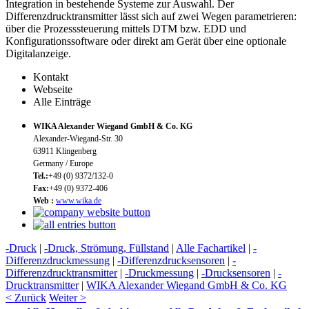
Integration in bestehende Systeme zur Auswahl. Der
Differenzdrucktransmitter lässt sich auf zwei Wegen parametrieren:
über die Prozesssteuerung mittels DTM bzw. EDD und
Konfigurationssoftware oder direkt am Gerät über eine optionale
Digitalanzeige.
Kontakt
Webseite
Alle Einträge
WIKA Alexander Wiegand GmbH & Co. KG
Alexander-Wiegand-Str. 30
63911 Klingenberg
Germany / Europe
Tel.:
+49 (0) 9372/132-0
Fax:
+49 (0) 9372-406
Web :
www.wika.de
-Druck
|
-Druck, Strömung, Füllstand
|
Alle Fachartikel
|
-
Differenzdruckmessung
|
-Differenzdrucksensoren
|
-
Differenzdrucktransmitter
|
-Druckmessung
|
-Drucksensoren
|
-
Drucktransmitter
|
WIKA Alexander Wiegand GmbH & Co. KG
< Zurück
Weiter >