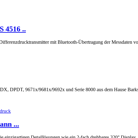
 4516 ..
renzdrucktransmitter mit Bluetooth-Übertragung der Messdaten vor. 
DX, DPDT, 9671x/9681x/9692x und Serie 8000 aus dem Hause Barksda
nn ...
e einzigartigen Detaillösungen wie ein 2-fach drehbares 320° Displa