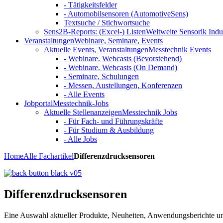
- Tätigkeitsfelder
- Automobilsensoren (AutomotiveSens)
Textsuche / Stichwortsuche
Sens2B-Reports: (Excel-) Listen
Weltweite Sensorik Indu
Veranstaltungen
Webinare, Seminare, Events
Aktuelle Events, Veranstaltungen
Messtechnik Events
- Webinare. Webcasts (Bevorstehend)
- Webinare. Webcasts (On Demand)
- Seminare, Schulungen
- Messen, Austellungen, Konferenzen
- Alle Events
Jobportal
Messtechnik-Jobs
Aktuelle Stellenanzeigen
Messtechnik Jobs
- Für Fach- und Führungskräfte
- Für Studium & Ausbildung
- Alle Jobs
Home
Alle Fachartikel
Differenzdrucksensoren
Differenzdrucksensoren
Eine Auswahl aktueller Produkte, Neuheiten, Anwendungsberichte 