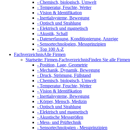
- Chemisch, biologisch, Umwelt
- Temperatur, Feuchte, Wetter
- Vision & Identifikation
- Inertialsysteme, Bewegung
- Optisch und Strahlung
- Elektrisch und magnetisch
- Akustik, Schall
- Datenerfassung, Konditionierung, Anzeige
- Sensortechnologien, Messprinzipien
- Top 100 A-Z
Fachverzeichnis
Alle Firmen
Startseite: Firmen-Fachverzeichnis
Finden Sie alle Firmen 
- Position, Lage, Geometrie
- Mechanik, Dynamik, Bewegung
- Druck, Strömung, Füllstand
- Chemisch, biologisch, Umwelt
- Temperatur, Feuchte, Wetter
- Vision & Identifikation
- Inertialsysteme, Bewegung
- Körper, Mensch, Medizin
- Optisch und Strahlung
- Elektrisch und magnetisch
- Akustische Messgrößen
- Mess- und Prüftechnik
- Sensortechnologien - Messprinzipien