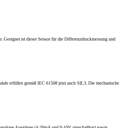
Geeignet ist dieser Sensor für die Differenzdruckmessung und
le erfüllen gemäß IEC 61508 jetzt auch SIL3. Die mechanische
y, analoge Ausgänge (4-20mA und 0-10V umschaltbar) sowie