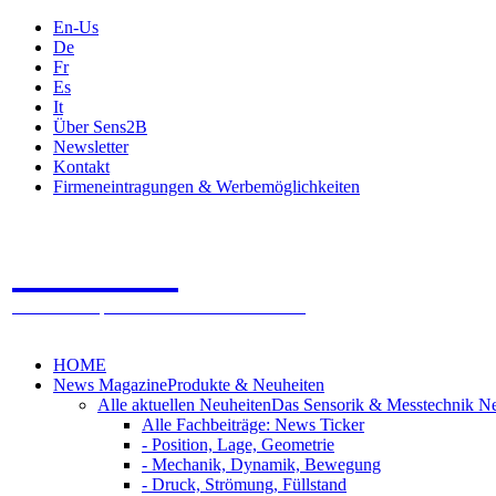
En-Us
De
Fr
Es
It
Über Sens2B
Newsletter
Kontakt
Firmeneintragungen & Werbemöglichkeiten
Sens2B
Das Online Fachportal - 100% Sensorik & Messtechnik
HOME
News Magazine
Produkte & Neuheiten
Alle aktuellen Neuheiten
Das Sensorik & Messtechnik N
Alle Fachbeiträge: News Ticker
- Position, Lage, Geometrie
- Mechanik, Dynamik, Bewegung
- Druck, Strömung, Füllstand