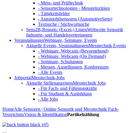
- Mess- und Prüftechnik
- Sensortechnologien - Messprinzipien
- Tätigkeitsfelder
- Automobilsensoren (AutomotiveSens)
Textsuche / Stichwortsuche
Sens2B-Reports: (Excel-) Listen
Weltweite Sensorik
Industrie- und Handelsvertretungen
Veranstaltungen
Webinare, Seminare, Events
Aktuelle Events, Veranstaltungen
Messtechnik Events
- Webinare. Webcasts (Bevorstehend)
- Webinare. Webcasts (On Demand)
- Seminare, Schulungen
- Messen, Austellungen, Konferenzen
- Alle Events
Jobportal
Messtechnik-Jobs
Aktuelle Stellenanzeigen
Messtechnik Jobs
- Für Fach- und Führungskräfte
- Für Studium & Ausbildung
- Alle Jobs
Home
Alle Sensoren | Online Sensorik und Messtechnik Fach-
Verzeichnis
Vision & Identifikation
Partikelzählung