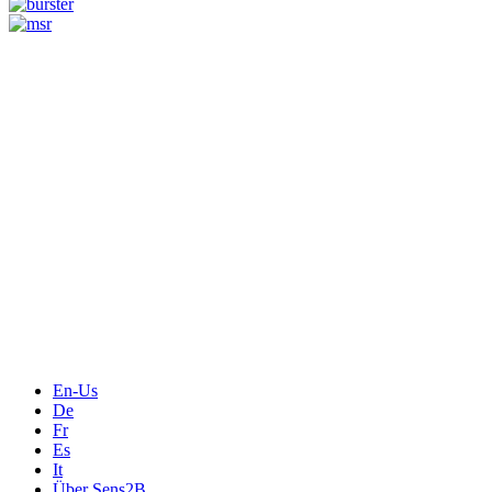
Messtechnik
Events
Messtechnik-events.com
Das Eventportal der Sensorik & Messtechnik
Webinare, Webcasts
Online-Events
Messen, Ausstellungen, Konferenzen
En-Us
De
Fr
Es
It
Über Sens2B