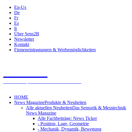
En-Us
De
Fr
Es
It
Über Sens2B
Newsletter
Kontakt
Firmeneintragungen & Werbemöglichkeiten
Sens2B
Das Online Fachportal - 100% Sensorik & Messtechnik
HOME
News Magazine
Produkte & Neuheiten
Alle aktuellen Neuheiten
Das Sensorik & Messtechnik
News Magazine
Alle Fachbeiträge: News Ticker
- Position, Lage, Geometrie
- Mechanik, Dynamik, Bewegung