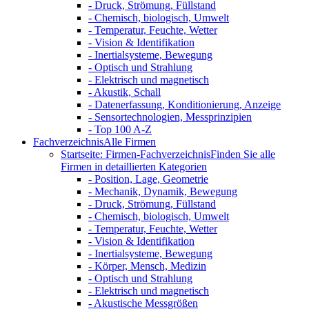
- Druck, Strömung, Füllstand
- Chemisch, biologisch, Umwelt
- Temperatur, Feuchte, Wetter
- Vision & Identifikation
- Inertialsysteme, Bewegung
- Optisch und Strahlung
- Elektrisch und magnetisch
- Akustik, Schall
- Datenerfassung, Konditionierung, Anzeige
- Sensortechnologien, Messprinzipien
- Top 100 A-Z
Fachverzeichnis
Alle Firmen
Startseite: Firmen-Fachverzeichnis
Finden Sie alle
Firmen in detaillierten Kategorien
- Position, Lage, Geometrie
- Mechanik, Dynamik, Bewegung
- Druck, Strömung, Füllstand
- Chemisch, biologisch, Umwelt
- Temperatur, Feuchte, Wetter
- Vision & Identifikation
- Inertialsysteme, Bewegung
- Körper, Mensch, Medizin
- Optisch und Strahlung
- Elektrisch und magnetisch
- Akustische Messgrößen