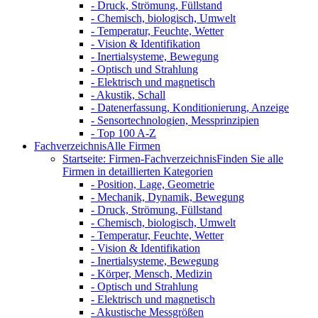
- Druck, Strömung, Füllstand
- Chemisch, biologisch, Umwelt
- Temperatur, Feuchte, Wetter
- Vision & Identifikation
- Inertialsysteme, Bewegung
- Optisch und Strahlung
- Elektrisch und magnetisch
- Akustik, Schall
- Datenerfassung, Konditionierung, Anzeige
- Sensortechnologien, Messprinzipien
- Top 100 A-Z
Fachverzeichnis
Alle Firmen
Startseite: Firmen-Fachverzeichnis
Finden Sie alle
Firmen in detaillierten Kategorien
- Position, Lage, Geometrie
- Mechanik, Dynamik, Bewegung
- Druck, Strömung, Füllstand
- Chemisch, biologisch, Umwelt
- Temperatur, Feuchte, Wetter
- Vision & Identifikation
- Inertialsysteme, Bewegung
- Körper, Mensch, Medizin
- Optisch und Strahlung
- Elektrisch und magnetisch
- Akustische Messgrößen