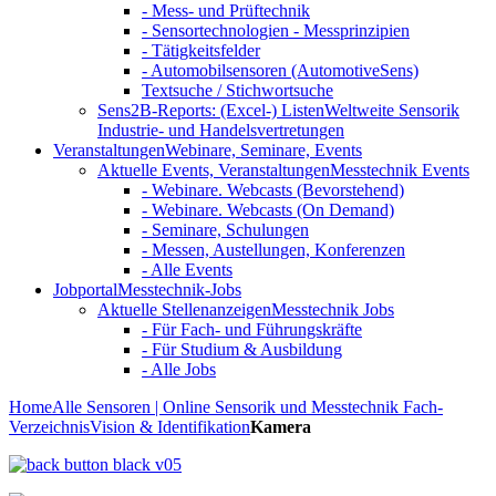
- Mess- und Prüftechnik
- Sensortechnologien - Messprinzipien
- Tätigkeitsfelder
- Automobilsensoren (AutomotiveSens)
Textsuche / Stichwortsuche
Sens2B-Reports: (Excel-) Listen
Weltweite Sensorik
Industrie- und Handelsvertretungen
Veranstaltungen
Webinare, Seminare, Events
Aktuelle Events, Veranstaltungen
Messtechnik Events
- Webinare. Webcasts (Bevorstehend)
- Webinare. Webcasts (On Demand)
- Seminare, Schulungen
- Messen, Austellungen, Konferenzen
- Alle Events
Jobportal
Messtechnik-Jobs
Aktuelle Stellenanzeigen
Messtechnik Jobs
- Für Fach- und Führungskräfte
- Für Studium & Ausbildung
- Alle Jobs
Home
Alle Sensoren | Online Sensorik und Messtechnik Fach-
Verzeichnis
Vision & Identifikation
Kamera