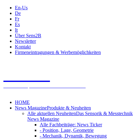
En-Us
De
Fr
Es
It
Über Sens2B
Newsletter
Kontakt
Firmeneintragungen & Werbemöglichkeiten
Sens2B
Das Online Fachportal - 100% Sensorik & Messtechnik
HOME
News Magazine
Produkte & Neuheiten
Alle aktuellen Neuheiten
Das Sensorik & Messtechnik
News Magazine
Alle Fachbeiträge: News Ticker
- Position, Lage, Geometrie
- Mechanik, Dynamik, Bewegung