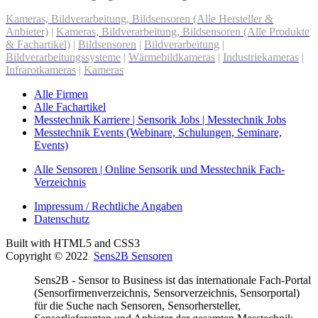
Kameras, Bildverarbeitung, Bildsensoren (Alle Hersteller &
Anbieter)
|
Kameras, Bildverarbeitung, Bildsensoren (Alle Produkte
& Fachartikel)
|
Bildsensoren
|
Bildverarbeitung
|
Bildverarbeitungssysteme
|
Wärmebildkameras
|
Industriekameras
|
Infrarotkameras
|
Kameras
Alle Firmen
Alle Fachartikel
Messtechnik Karriere | Sensorik Jobs | Messtechnik Jobs
Messtechnik Events (Webinare, Schulungen, Seminare,
Events)
Alle Sensoren | Online Sensorik und Messtechnik Fach-
Verzeichnis
Impressum / Rechtliche Angaben
Datenschutz
Built with HTML5 and CSS3
Copyright © 2022
Sens2B Sensoren
Sens2B - Sensor to Business ist das internationale Fach-Portal
(Sensorfirmenverzeichnis, Sensorverzeichnis, Sensorportal)
für die Suche nach Sensoren, Sensorhersteller,