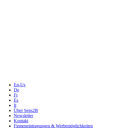
Messtechnik
Events
Messtechnik-events.com
Das Eventportal der Sensorik & Messtechnik
Webinare, Webcasts
Online-Events
Messen, Ausstellungen, Konferenzen
En-Us
De
Fr
Es
It
Über Sens2B
Newsletter
Kontakt
Firmeneintragungen & Werbemöglichkeiten