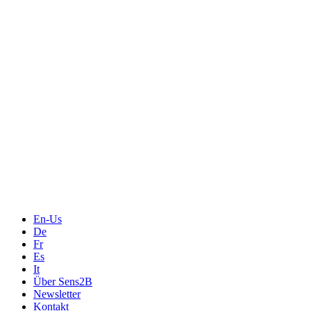
En-Us
De
Fr
Es
It
Über Sens2B
Newsletter
Kontakt