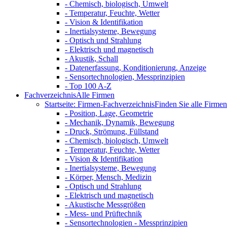
- Chemisch, biologisch, Umwelt
- Temperatur, Feuchte, Wetter
- Vision & Identifikation
- Inertialsysteme, Bewegung
- Optisch und Strahlung
- Elektrisch und magnetisch
- Akustik, Schall
- Datenerfassung, Konditionierung, Anzeige
- Sensortechnologien, Messprinzipien
- Top 100 A-Z
Fachverzeichnis
Alle Firmen
Startseite: Firmen-Fachverzeichnis
Finden Sie alle Firmen 
- Position, Lage, Geometrie
- Mechanik, Dynamik, Bewegung
- Druck, Strömung, Füllstand
- Chemisch, biologisch, Umwelt
- Temperatur, Feuchte, Wetter
- Vision & Identifikation
- Inertialsysteme, Bewegung
- Körper, Mensch, Medizin
- Optisch und Strahlung
- Elektrisch und magnetisch
- Akustische Messgrößen
- Mess- und Prüftechnik
- Sensortechnologien - Messprinzipien