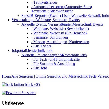
- Tätigkeitsfelder
- Automobilsensoren (AutomotiveSens)
Textsuche / Stichwortsuche
Sens2B-Reports: (Excel-) Listen
Weltweite Sensorik Indu
Veranstaltungen
Webinare, Seminare, Events
Aktuelle Events, Veranstaltungen
Messtechnik Events
- Webinare. Webcasts (Bevorstehend)
- Webinare. Webcasts (On Demand)
- Seminare, Schulungen
- Messen, Austellungen, Konferenzen
- Alle Events
Jobportal
Messtechnik-Jobs
Aktuelle Stellenanzeigen
Messtechnik Jobs
- Für Fach- und Führungskräfte
- Für Studium & Ausbildung
- Alle Jobs
Home
Alle Sensoren | Online Sensorik und Messtechnik Fach-Verzeic
Unisense