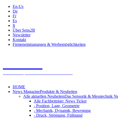
En-Us
De
Fr
Es
It
Über Sens2B
Newsletter
Kontakt
Firmeneintragungen & Werbemöglichkeiten
Sens2B
Das Online Fachportal - 100% Sensorik & Messtechnik
HOME
News Magazine
Produkte & Neuheiten
Alle aktuellen Neuheiten
Das Sensorik & Messtechnik N
Alle Fachbeiträge: News Ticker
- Position, Lage, Geometrie
- Mechanik, Dynamik, Bewegung
- Druck, Strömung, Füllstand