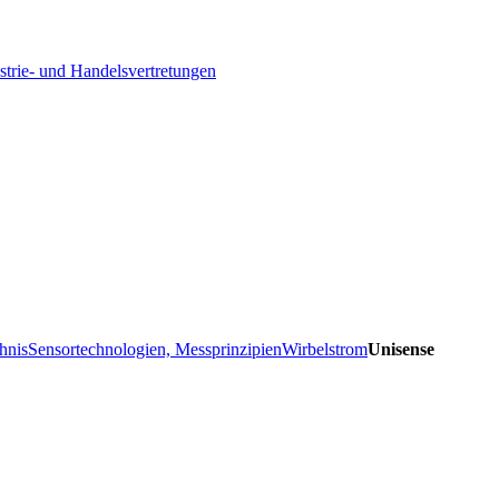
strie- und Handelsvertretungen
hnis
Sensortechnologien, Messprinzipien
Wirbelstrom
Unisense