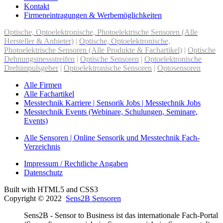
Kontakt
Firmeneintragungen & Werbemöglichkeiten
Optische, Optoelektronische, Photoelektrische Sensoren (Alle
Hersteller & Anbieter)
|
Optische, Optoelektronische,
Photoelektrische Sensoren (Alle Produkte & Fachartikel)
|
Optische
Dehnungsmessstreifen
|
Optische Sensoren
|
Optoelektronische
Drehimpulsgeber
|
Optoelektronische Sensoren
|
Optosensoren
Alle Firmen
Alle Fachartikel
Messtechnik Karriere | Sensorik Jobs | Messtechnik Jobs
Messtechnik Events (Webinare, Schulungen, Seminare,
Events)
Alle Sensoren | Online Sensorik und Messtechnik Fach-
Verzeichnis
Impressum / Rechtliche Angaben
Datenschutz
Built with HTML5 and CSS3
Copyright © 2022
Sens2B Sensoren
Sens2B - Sensor to Business ist das internationale Fach-Portal