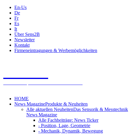
En-Us
De
Fr
Es
It
Über Sens2B
Newsletter
Kontakt
Firmeneintragungen & Werbemöglichkeiten
Sens2B
Das Online Fachportal - 100% Sensorik & Messtechnik
HOME
News Magazine
Produkte & Neuheiten
Alle aktuellen Neuheiten
Das Sensorik & Messtechnik
News Magazine
Alle Fachbeiträge: News Ticker
- Position, Lage, Geometrie
- Mechanik, Dynamik, Bewegung