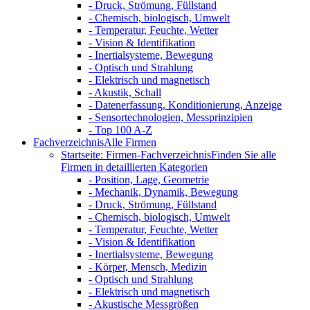
- Druck, Strömung, Füllstand
- Chemisch, biologisch, Umwelt
- Temperatur, Feuchte, Wetter
- Vision & Identifikation
- Inertialsysteme, Bewegung
- Optisch und Strahlung
- Elektrisch und magnetisch
- Akustik, Schall
- Datenerfassung, Konditionierung, Anzeige
- Sensortechnologien, Messprinzipien
- Top 100 A-Z
Fachverzeichnis
Alle Firmen
Startseite: Firmen-Fachverzeichnis
Finden Sie alle
Firmen in detaillierten Kategorien
- Position, Lage, Geometrie
- Mechanik, Dynamik, Bewegung
- Druck, Strömung, Füllstand
- Chemisch, biologisch, Umwelt
- Temperatur, Feuchte, Wetter
- Vision & Identifikation
- Inertialsysteme, Bewegung
- Körper, Mensch, Medizin
- Optisch und Strahlung
- Elektrisch und magnetisch
- Akustische Messgrößen