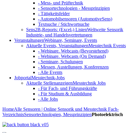
- Mess- und Prüftechnik
- Sensortechnologien - Messprinzipien
- Tätigkeitsfelder
- Automobilsensoren (AutomotiveSens)
Textsuche / Stichwortsuche
Sens2B-Reports: (Excel-) Listen
Weltweite Sensorik
Industrie- und Handelsvertretungen
Veranstaltungen
Webinare, Seminare, Events
Aktuelle Events, Veranstaltungen
Messtechnik Events
- Webinare. Webcasts (Bevorstehend)
- Webinare. Webcasts (On Demand)
- Seminare, Schulungen
- Messen, Austellungen, Konferenzen
- Alle Events
Jobportal
Messtechnik-Jobs
Aktuelle Stellenanzeigen
Messtechnik Jobs
- Für Fach- und Führungskräfte
- Für Studium & Ausbildung
- Alle Jobs
Home
Alle Sensoren | Online Sensorik und Messtechnik Fach-
Verzeichnis
Sensortechnologien, Messprinzipien
Photoelektrisch