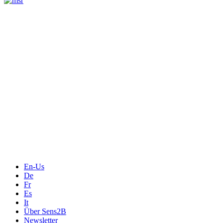
Messtechnik
Events
Messtechnik-events.com
Das Eventportal der Sensorik & Messtechnik
Webinare, Webcasts
Online-Events
Messen, Ausstellungen, Konferenzen
En-Us
De
Fr
Es
It
Über Sens2B
Newsletter