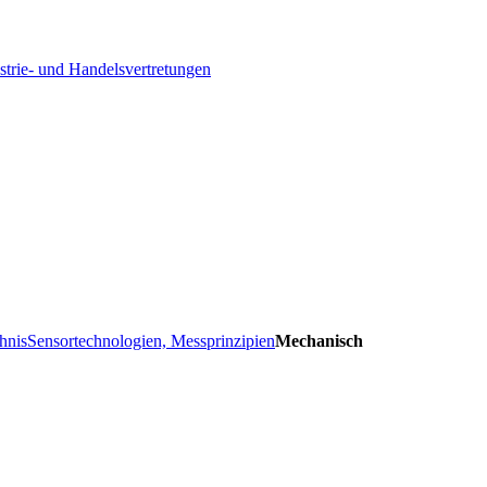
strie- und Handelsvertretungen
hnis
Sensortechnologien, Messprinzipien
Mechanisch