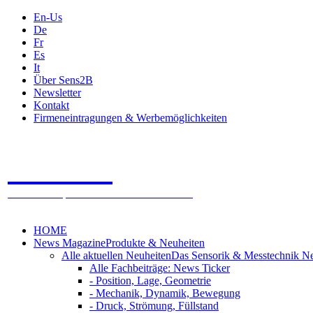
En-Us
De
Fr
Es
It
Über Sens2B
Newsletter
Kontakt
Firmeneintragungen & Werbemöglichkeiten
Sens2B
Das Online Fachportal - 100% Sensorik & Messtechnik
HOME
News Magazine
Produkte & Neuheiten
Alle aktuellen Neuheiten
Das Sensorik & Messtechnik N
Alle Fachbeiträge: News Ticker
- Position, Lage, Geometrie
- Mechanik, Dynamik, Bewegung
- Druck, Strömung, Füllstand