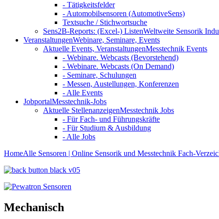
- Tätigkeitsfelder
- Automobilsensoren (AutomotiveSens)
Textsuche / Stichwortsuche
Sens2B-Reports: (Excel-) Listen
Weltweite Sensorik Indu
Veranstaltungen
Webinare, Seminare, Events
Aktuelle Events, Veranstaltungen
Messtechnik Events
- Webinare. Webcasts (Bevorstehend)
- Webinare. Webcasts (On Demand)
- Seminare, Schulungen
- Messen, Austellungen, Konferenzen
- Alle Events
Jobportal
Messtechnik-Jobs
Aktuelle Stellenanzeigen
Messtechnik Jobs
- Für Fach- und Führungskräfte
- Für Studium & Ausbildung
- Alle Jobs
Home
Alle Sensoren | Online Sensorik und Messtechnik Fach-Verzeic
Mechanisch