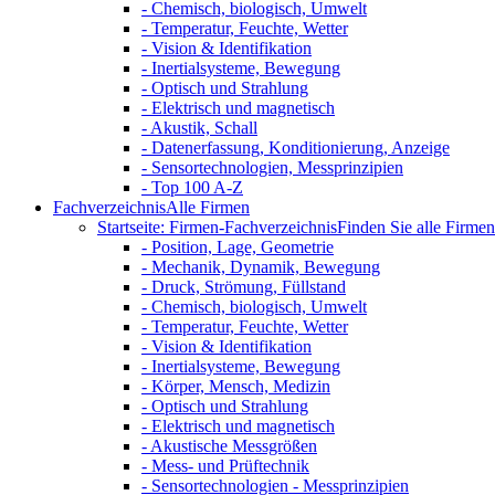
- Chemisch, biologisch, Umwelt
- Temperatur, Feuchte, Wetter
- Vision & Identifikation
- Inertialsysteme, Bewegung
- Optisch und Strahlung
- Elektrisch und magnetisch
- Akustik, Schall
- Datenerfassung, Konditionierung, Anzeige
- Sensortechnologien, Messprinzipien
- Top 100 A-Z
Fachverzeichnis
Alle Firmen
Startseite: Firmen-Fachverzeichnis
Finden Sie alle Firmen 
- Position, Lage, Geometrie
- Mechanik, Dynamik, Bewegung
- Druck, Strömung, Füllstand
- Chemisch, biologisch, Umwelt
- Temperatur, Feuchte, Wetter
- Vision & Identifikation
- Inertialsysteme, Bewegung
- Körper, Mensch, Medizin
- Optisch und Strahlung
- Elektrisch und magnetisch
- Akustische Messgrößen
- Mess- und Prüftechnik
- Sensortechnologien - Messprinzipien