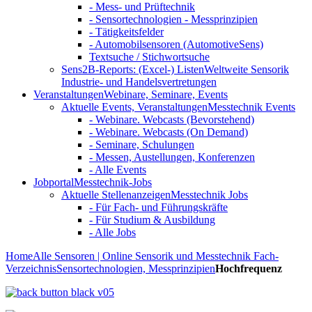
- Mess- und Prüftechnik
- Sensortechnologien - Messprinzipien
- Tätigkeitsfelder
- Automobilsensoren (AutomotiveSens)
Textsuche / Stichwortsuche
Sens2B-Reports: (Excel-) Listen
Weltweite Sensorik
Industrie- und Handelsvertretungen
Veranstaltungen
Webinare, Seminare, Events
Aktuelle Events, Veranstaltungen
Messtechnik Events
- Webinare. Webcasts (Bevorstehend)
- Webinare. Webcasts (On Demand)
- Seminare, Schulungen
- Messen, Austellungen, Konferenzen
- Alle Events
Jobportal
Messtechnik-Jobs
Aktuelle Stellenanzeigen
Messtechnik Jobs
- Für Fach- und Führungskräfte
- Für Studium & Ausbildung
- Alle Jobs
Home
Alle Sensoren | Online Sensorik und Messtechnik Fach-
Verzeichnis
Sensortechnologien, Messprinzipien
Hochfrequenz