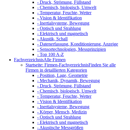
- Druck, Strömung, Füllstand
- Chemisch, biologisch, Umwelt
- Temperatur, Feuchte, Wetter
- Vision & Identifikation
- Inertialsysteme, Bewegung
- Optisch und Strahlung
- Elektrisch und magnetisch
- Akustik, Schall
- Datenerfassung, Konditionierung, Anzeige
- Sensortechnologien, Messprinzipien
- Top 100 A-Z
Fachverzeichnis
Alle Firmen
Startseite: Firmen-Fachverzeichnis
Finden Sie alle
Firmen in detaillierten Kategorien
- Position, Lage, Geometrie
- Mechanik, Dynamik, Bewegung
- Druck, Strömung, Füllstand
- Chemisch, biologisch, Umwelt
- Temperatur, Feuchte, Wetter
- Vision & Identifikation
- Inertialsysteme, Bewegung
- Körper, Mensch, Medizin
- Optisch und Strahlung
- Elektrisch und magnetisch
- Akustische Messgrößen