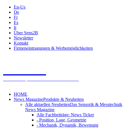
En-Us
De
Fr
Es
It
Über Sens2B
Newsletter
Kontakt
Firmeneintragungen & Werbemöglichkeiten
Sens2B
Das Online Fachportal - 100% Sensorik & Messtechnik
HOME
News Magazine
Produkte & Neuheiten
Alle aktuellen Neuheiten
Das Sensorik & Messtechnik
News Magazine
Alle Fachbeiträge: News Ticker
- Position, Lage, Geometrie
- Mechanik, Dynamik, Bewegung