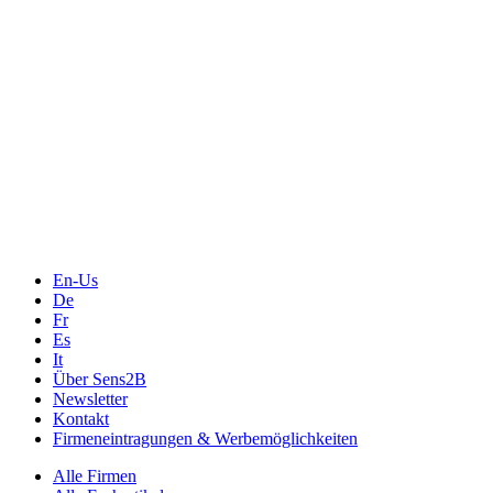
Events
Messtechnik-events.com
Das Eventportal der Sensorik & Messtechnik
Webinare, Webcasts
Online-Events
Messen, Ausstellungen, Konferenzen
En-Us
De
Fr
Es
It
Über Sens2B
Newsletter
Kontakt
Firmeneintragungen & Werbemöglichkeiten
Alle Firmen