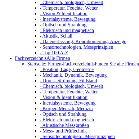
- Chemisch, biologisch, Umwelt
- Temperatur, Feuchte, Wetter
- Vision & Identifikation
- Inertialsysteme, Bewegung
- Optisch und Strahlung
- Elektrisch und magnetisch
- Akustik, Schall
- Datenerfassung, Konditionierung, Anzeige
- Sensortechnologien, Messprinzipien
- Top 100 A-Z
Fachverzeichnis
Alle Firmen
Startseite: Firmen-Fachverzeichnis
Finden Sie alle Firmen 
- Position, Lage, Geometrie
- Mechanik, Dynamik, Bewegung
- Druck, Strömung, Füllstand
- Chemisch, biologisch, Umwelt
- Temperatur, Feuchte, Wetter
- Vision & Identifikation
- Inertialsysteme, Bewegung
- Körper, Mensch, Medizin
- Optisch und Strahlung
- Elektrisch und magnetisch
- Akustische Messgrößen
- Mess- und Prüftechnik
- Sensortechnologien - Messprinzipien