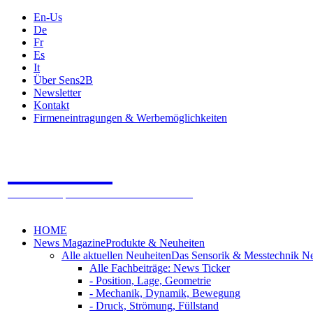
En-Us
De
Fr
Es
It
Über Sens2B
Newsletter
Kontakt
Firmeneintragungen & Werbemöglichkeiten
Sens2B
Das Online Fachportal - 100% Sensorik & Messtechnik
HOME
News Magazine
Produkte & Neuheiten
Alle aktuellen Neuheiten
Das Sensorik & Messtechnik N
Alle Fachbeiträge: News Ticker
- Position, Lage, Geometrie
- Mechanik, Dynamik, Bewegung
- Druck, Strömung, Füllstand