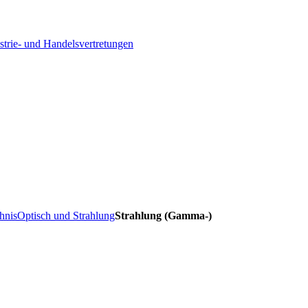
strie- und Handelsvertretungen
hnis
Optisch und Strahlung
Strahlung (Gamma-)