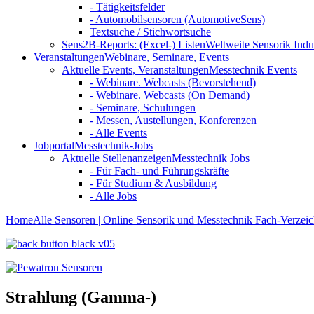
- Tätigkeitsfelder
- Automobilsensoren (AutomotiveSens)
Textsuche / Stichwortsuche
Sens2B-Reports: (Excel-) Listen
Weltweite Sensorik Indu
Veranstaltungen
Webinare, Seminare, Events
Aktuelle Events, Veranstaltungen
Messtechnik Events
- Webinare. Webcasts (Bevorstehend)
- Webinare. Webcasts (On Demand)
- Seminare, Schulungen
- Messen, Austellungen, Konferenzen
- Alle Events
Jobportal
Messtechnik-Jobs
Aktuelle Stellenanzeigen
Messtechnik Jobs
- Für Fach- und Führungskräfte
- Für Studium & Ausbildung
- Alle Jobs
Home
Alle Sensoren | Online Sensorik und Messtechnik Fach-Verzeic
Strahlung (Gamma-)