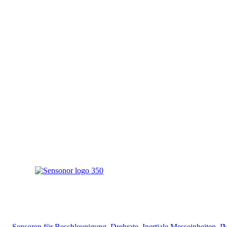
Sensoren für Beschleunigung, Drehrate, Inertiale Messeinheiten, 