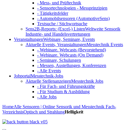
- Mess- und Prüftechnik
- Sensortechnologien - Messprinzipien
- Tätigkeitsfelder
- Automobilsensoren (AutomotiveSens)
Textsuche / Stichwortsuche
Sens2B-Reports: (Excel-) Listen
Weltweite Sensorik
Industrie- und Handelsvertretungen
Veranstaltungen
Webinare, Seminare, Events
Aktuelle Events, Veranstaltungen
Messtechnik Events
- Webinare. Webcasts (Bevorstehend)
- Webinare. Webcasts (On Demand)
- Seminare, Schulungen
- Messen, Austellungen, Konferenzen
- Alle Events
Jobportal
Messtechnik-Jobs
Aktuelle Stellenanzeigen
Messtechnik Jobs
- Für Fach- und Führungskräfte
- Für Studium & Ausbildung
- Alle Jobs
Home
Alle Sensoren | Online Sensorik und Messtechnik Fach-
Verzeichnis
Optisch und Strahlung
Helligkeit