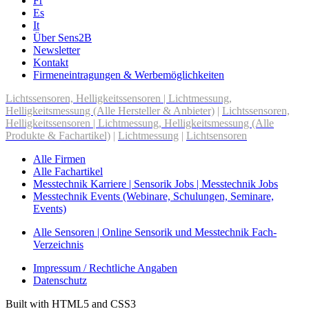
Fr
Es
It
Über Sens2B
Newsletter
Kontakt
Firmeneintragungen & Werbemöglichkeiten
Lichtssensoren, Helligkeitssensoren | Lichtmessung,
Helligkeitsmessung (Alle Hersteller & Anbieter)
|
Lichtssensoren,
Helligkeitssensoren | Lichtmessung, Helligkeitsmessung (Alle
Produkte & Fachartikel)
|
Lichtmessung
|
Lichtsensoren
Alle Firmen
Alle Fachartikel
Messtechnik Karriere | Sensorik Jobs | Messtechnik Jobs
Messtechnik Events (Webinare, Schulungen, Seminare,
Events)
Alle Sensoren | Online Sensorik und Messtechnik Fach-
Verzeichnis
Impressum / Rechtliche Angaben
Datenschutz
Built with HTML5 and CSS3