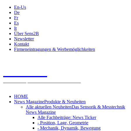
En-Us
De
Fr
Es
It
Über Sens2B
Newsletter
Kontakt
Firmeneintragungen & Werbemöglichkeiten
Sens2B
Das Online Fachportal - 100% Sensorik & Messtechnik
HOME
News Magazine
Produkte & Neuheiten
Alle aktuellen Neuheiten
Das Sensorik & Messtechnik
News Magazine
Alle Fachbeiträge: News Ticker
- Position, Lage, Geometrie
- Mechanik, Dynamik, Bewegung