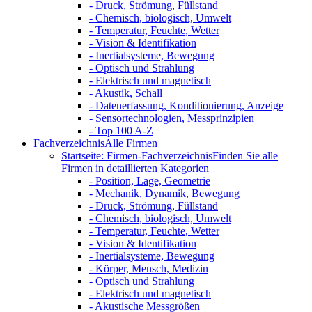
- Druck, Strömung, Füllstand
- Chemisch, biologisch, Umwelt
- Temperatur, Feuchte, Wetter
- Vision & Identifikation
- Inertialsysteme, Bewegung
- Optisch und Strahlung
- Elektrisch und magnetisch
- Akustik, Schall
- Datenerfassung, Konditionierung, Anzeige
- Sensortechnologien, Messprinzipien
- Top 100 A-Z
Fachverzeichnis
Alle Firmen
Startseite: Firmen-Fachverzeichnis
Finden Sie alle
Firmen in detaillierten Kategorien
- Position, Lage, Geometrie
- Mechanik, Dynamik, Bewegung
- Druck, Strömung, Füllstand
- Chemisch, biologisch, Umwelt
- Temperatur, Feuchte, Wetter
- Vision & Identifikation
- Inertialsysteme, Bewegung
- Körper, Mensch, Medizin
- Optisch und Strahlung
- Elektrisch und magnetisch
- Akustische Messgrößen