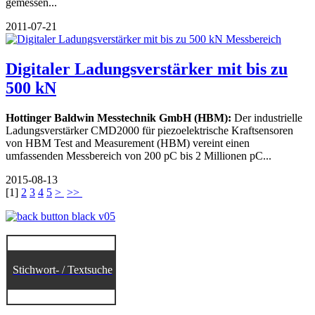
gemessen...
2011-07-21
Digitaler Ladungsverstärker mit bis zu
500 kN
Hottinger Baldwin Messtechnik GmbH (HBM):
Der industrielle
Ladungsverstärker CMD2000 für piezoelektrische Kraft­sensoren
von HBM Test and Measurement (HBM) vereint einen
umfassenden Messbereich von 200 pC bis 2 Millionen pC...
2015-08-13
[
1
]
2
3
4
5
>
>>
Stichwort- / Textsuche