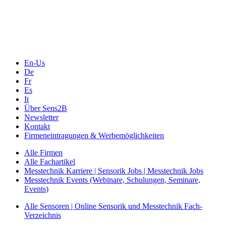
Webinare, Webcasts
Online-Events
Messen, Ausstellungen, Konferenzen
En-Us
De
Fr
Es
It
Über Sens2B
Newsletter
Kontakt
Firmeneintragungen & Werbemöglichkeiten
Alle Firmen
Alle Fachartikel
Messtechnik Karriere | Sensorik Jobs | Messtechnik Jobs
Messtechnik Events (Webinare, Schulungen, Seminare,
Events)
Alle Sensoren | Online Sensorik und Messtechnik Fach-
Verzeichnis