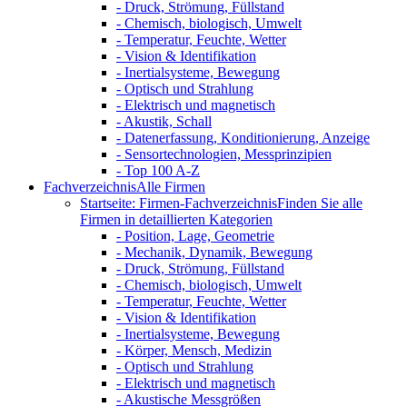
- Druck, Strömung, Füllstand
- Chemisch, biologisch, Umwelt
- Temperatur, Feuchte, Wetter
- Vision & Identifikation
- Inertialsysteme, Bewegung
- Optisch und Strahlung
- Elektrisch und magnetisch
- Akustik, Schall
- Datenerfassung, Konditionierung, Anzeige
- Sensortechnologien, Messprinzipien
- Top 100 A-Z
Fachverzeichnis
Alle Firmen
Startseite: Firmen-Fachverzeichnis
Finden Sie alle
Firmen in detaillierten Kategorien
- Position, Lage, Geometrie
- Mechanik, Dynamik, Bewegung
- Druck, Strömung, Füllstand
- Chemisch, biologisch, Umwelt
- Temperatur, Feuchte, Wetter
- Vision & Identifikation
- Inertialsysteme, Bewegung
- Körper, Mensch, Medizin
- Optisch und Strahlung
- Elektrisch und magnetisch
- Akustische Messgrößen