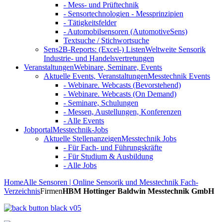
- Mess- und Prüftechnik
- Sensortechnologien - Messprinzipien
- Tätigkeitsfelder
- Automobilsensoren (AutomotiveSens)
Textsuche / Stichwortsuche
Sens2B-Reports: (Excel-) Listen
Weltweite Sensorik
Industrie- und Handelsvertretungen
Veranstaltungen
Webinare, Seminare, Events
Aktuelle Events, Veranstaltungen
Messtechnik Events
- Webinare. Webcasts (Bevorstehend)
- Webinare. Webcasts (On Demand)
- Seminare, Schulungen
- Messen, Austellungen, Konferenzen
- Alle Events
Jobportal
Messtechnik-Jobs
Aktuelle Stellenanzeigen
Messtechnik Jobs
- Für Fach- und Führungskräfte
- Für Studium & Ausbildung
- Alle Jobs
Home
Alle Sensoren | Online Sensorik und Messtechnik Fach-
Verzeichnis
Firmen
HBM Hottinger Baldwin Messtechnik GmbH