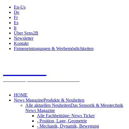
En-Us
De
Fr
Es
It
Über Sens2B
Newsletter
Kontakt
Firmeneintragungen & Werbemöglichkeiten
Sens2B
Das Online Fachportal - 100% Sensorik & Messtechnik
HOME
News Magazine
Produkte & Neuheiten
Alle aktuellen Neuheiten
Das Sensorik & Messtechnik
News Magazine
Alle Fachbeiträge: News Ticker
- Position, Lage, Geometrie
- Mechanik, Dynamik, Bewegung