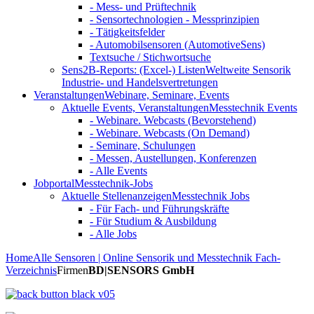
- Mess- und Prüftechnik
- Sensortechnologien - Messprinzipien
- Tätigkeitsfelder
- Automobilsensoren (AutomotiveSens)
Textsuche / Stichwortsuche
Sens2B-Reports: (Excel-) Listen
Weltweite Sensorik
Industrie- und Handelsvertretungen
Veranstaltungen
Webinare, Seminare, Events
Aktuelle Events, Veranstaltungen
Messtechnik Events
- Webinare. Webcasts (Bevorstehend)
- Webinare. Webcasts (On Demand)
- Seminare, Schulungen
- Messen, Austellungen, Konferenzen
- Alle Events
Jobportal
Messtechnik-Jobs
Aktuelle Stellenanzeigen
Messtechnik Jobs
- Für Fach- und Führungskräfte
- Für Studium & Ausbildung
- Alle Jobs
Home
Alle Sensoren | Online Sensorik und Messtechnik Fach-
Verzeichnis
Firmen
BD|SENSORS GmbH