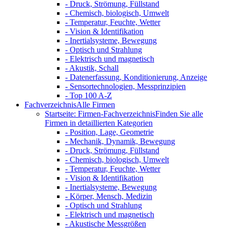
- Druck, Strömung, Füllstand
- Chemisch, biologisch, Umwelt
- Temperatur, Feuchte, Wetter
- Vision & Identifikation
- Inertialsysteme, Bewegung
- Optisch und Strahlung
- Elektrisch und magnetisch
- Akustik, Schall
- Datenerfassung, Konditionierung, Anzeige
- Sensortechnologien, Messprinzipien
- Top 100 A-Z
Fachverzeichnis
Alle Firmen
Startseite: Firmen-Fachverzeichnis
Finden Sie alle
Firmen in detaillierten Kategorien
- Position, Lage, Geometrie
- Mechanik, Dynamik, Bewegung
- Druck, Strömung, Füllstand
- Chemisch, biologisch, Umwelt
- Temperatur, Feuchte, Wetter
- Vision & Identifikation
- Inertialsysteme, Bewegung
- Körper, Mensch, Medizin
- Optisch und Strahlung
- Elektrisch und magnetisch
- Akustische Messgrößen