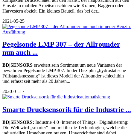
kompakten Druckschalter auf den Markt, der hauptsächlich auf den
Einsatz in mobilen Arbeitsmaschinen wie Kränen, Baggern oder
Harvestern abzielt. Ein kleines Bauteil, das bei der...
2021-05-25
Pegelsonde LMP 307 – der Allrounder
nun auch ...
BD|SENSORS
erweitert sein Sortiment um neue Varianten der
bewährten Pegelsonde LMP 307. In der Disziplin „hydrostatische
Füllstandsmessung“ ist dieses Modell der Allrounder schlechthin
und erfasst seit mehr als 20 Jahren...
2020-01-17
Smarte Drucksensorik für die Industrie ...
BD|SENSORS:
Industrie 4.0 -Internet of Things - Digitalisierung:
Die Welt wird „smarter“ und mit ihr die Technologien, welche die
industriellen Umgebungen prägen. Unverzichtbar sind dabei