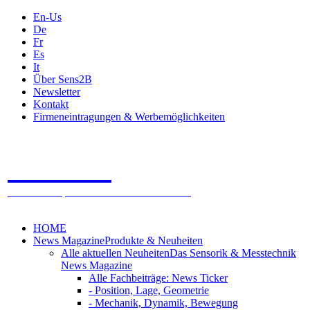
En-Us
De
Fr
Es
It
Über Sens2B
Newsletter
Kontakt
Firmeneintragungen & Werbemöglichkeiten
Sens2B
Das Online Fachportal - 100% Sensorik & Messtechnik
HOME
News Magazine
Produkte & Neuheiten
Alle aktuellen Neuheiten
Das Sensorik & Messtechnik
News Magazine
Alle Fachbeiträge: News Ticker
- Position, Lage, Geometrie
- Mechanik, Dynamik, Bewegung