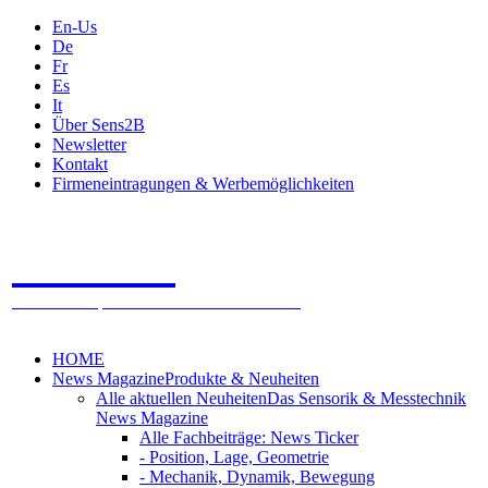
En-Us
De
Fr
Es
It
Über Sens2B
Newsletter
Kontakt
Firmeneintragungen & Werbemöglichkeiten
Sens2B
Das Online Fachportal - 100% Sensorik & Messtechnik
HOME
News Magazine
Produkte & Neuheiten
Alle aktuellen Neuheiten
Das Sensorik & Messtechnik
News Magazine
Alle Fachbeiträge: News Ticker
- Position, Lage, Geometrie
- Mechanik, Dynamik, Bewegung