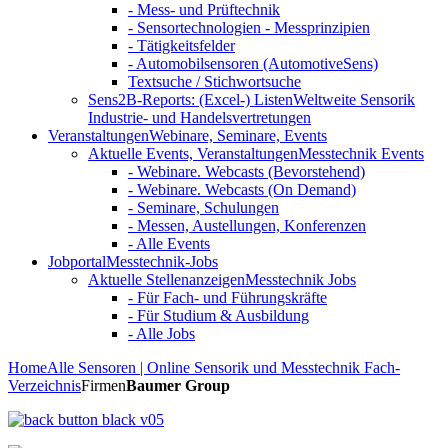
- Mess- und Prüftechnik
- Sensortechnologien - Messprinzipien
- Tätigkeitsfelder
- Automobilsensoren (AutomotiveSens)
Textsuche / Stichwortsuche
Sens2B-Reports: (Excel-) Listen
Weltweite Sensorik
Industrie- und Handelsvertretungen
Veranstaltungen
Webinare, Seminare, Events
Aktuelle Events, Veranstaltungen
Messtechnik Events
- Webinare. Webcasts (Bevorstehend)
- Webinare. Webcasts (On Demand)
- Seminare, Schulungen
- Messen, Austellungen, Konferenzen
- Alle Events
Jobportal
Messtechnik-Jobs
Aktuelle Stellenanzeigen
Messtechnik Jobs
- Für Fach- und Führungskräfte
- Für Studium & Ausbildung
- Alle Jobs
Home
Alle Sensoren | Online Sensorik und Messtechnik Fach-
Verzeichnis
Firmen
Baumer Group