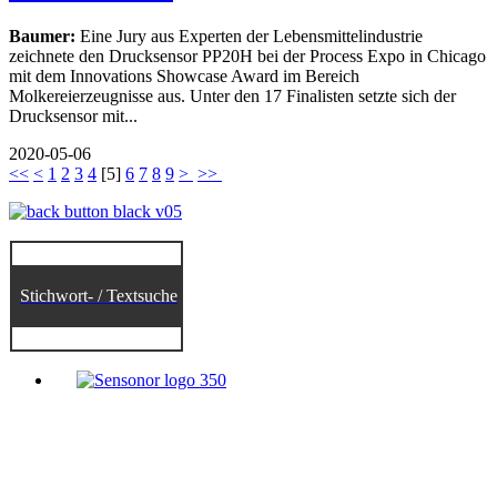
Baumer:
Eine Jury aus Experten der Lebensmittelindustrie
zeichnete den Drucksensor PP20H bei der Process Expo in Chicago
mit dem Innovations Showcase Award im Bereich
Molkereierzeugnisse aus. Unter den 17 Finalisten setzte sich der
Drucksensor mit...
2020-05-06
<<
<
1
2
3
4
[
5
]
6
7
8
9
>
>>
Stichwort- / Textsuche