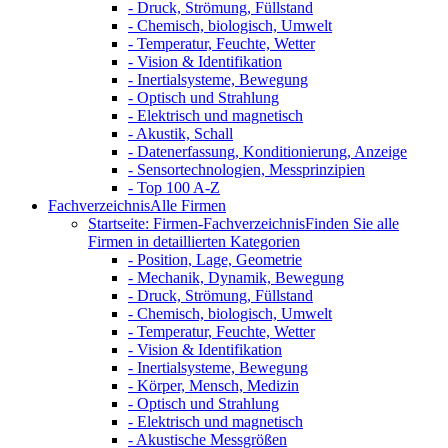
- Druck, Strömung, Füllstand
- Chemisch, biologisch, Umwelt
- Temperatur, Feuchte, Wetter
- Vision & Identifikation
- Inertialsysteme, Bewegung
- Optisch und Strahlung
- Elektrisch und magnetisch
- Akustik, Schall
- Datenerfassung, Konditionierung, Anzeige
- Sensortechnologien, Messprinzipien
- Top 100 A-Z
Fachverzeichnis
Alle Firmen
Startseite: Firmen-Fachverzeichnis
Finden Sie alle
Firmen in detaillierten Kategorien
- Position, Lage, Geometrie
- Mechanik, Dynamik, Bewegung
- Druck, Strömung, Füllstand
- Chemisch, biologisch, Umwelt
- Temperatur, Feuchte, Wetter
- Vision & Identifikation
- Inertialsysteme, Bewegung
- Körper, Mensch, Medizin
- Optisch und Strahlung
- Elektrisch und magnetisch
- Akustische Messgrößen