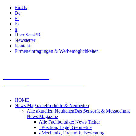
En-Us
De
Fr
Es
It
Über Sens2B
Newsletter
Kontakt
Firmeneintragungen & Werbemöglichkeiten
Sens2B
Das Online Fachportal - 100% Sensorik & Messtechnik
HOME
News Magazine
Produkte & Neuheiten
Alle aktuellen Neuheiten
Das Sensorik & Messtechnik
News Magazine
Alle Fachbeiträge: News Ticker
- Position, Lage, Geometrie
- Mechanik, Dynamik, Bewegung