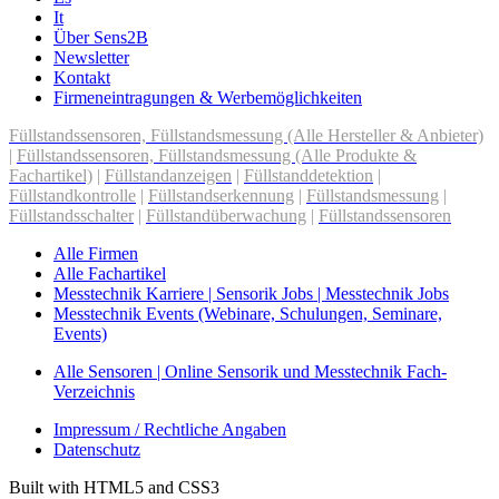
It
Über Sens2B
Newsletter
Kontakt
Firmeneintragungen & Werbemöglichkeiten
Füllstandssensoren, Füllstandsmessung (Alle Hersteller & Anbieter)
|
Füllstandssensoren, Füllstandsmessung (Alle Produkte &
Fachartikel)
|
Füllstandanzeigen
|
Füllstanddetektion
|
Füllstandkontrolle
|
Füllstandserkennung
|
Füllstandsmessung
|
Füllstandsschalter
|
Füllstandüberwachung
|
Füllstandssensoren
Alle Firmen
Alle Fachartikel
Messtechnik Karriere | Sensorik Jobs | Messtechnik Jobs
Messtechnik Events (Webinare, Schulungen, Seminare,
Events)
Alle Sensoren | Online Sensorik und Messtechnik Fach-
Verzeichnis
Impressum / Rechtliche Angaben
Datenschutz
Built with HTML5 and CSS3