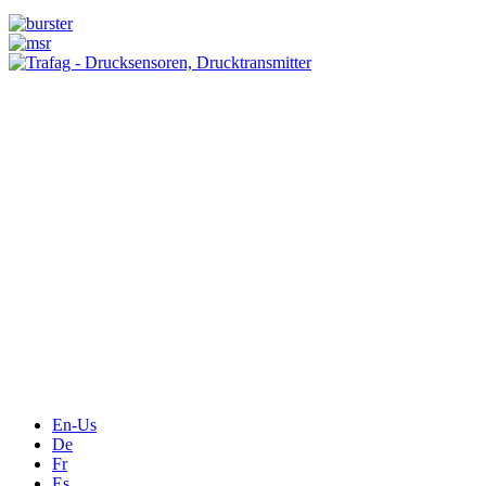
Messtechnik
Events
Messtechnik-events.com
Das Eventportal der Sensorik & Messtechnik
Webinare, Webcasts
Online-Events
Messen, Ausstellungen, Konferenzen
En-Us
De
Fr
Es