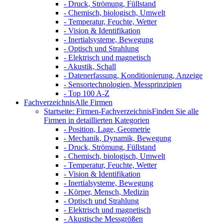
- Druck, Strömung, Füllstand
- Chemisch, biologisch, Umwelt
- Temperatur, Feuchte, Wetter
- Vision & Identifikation
- Inertialsysteme, Bewegung
- Optisch und Strahlung
- Elektrisch und magnetisch
- Akustik, Schall
- Datenerfassung, Konditionierung, Anzeige
- Sensortechnologien, Messprinzipien
- Top 100 A-Z
Fachverzeichnis
Alle Firmen
Startseite: Firmen-Fachverzeichnis
Finden Sie alle
Firmen in detaillierten Kategorien
- Position, Lage, Geometrie
- Mechanik, Dynamik, Bewegung
- Druck, Strömung, Füllstand
- Chemisch, biologisch, Umwelt
- Temperatur, Feuchte, Wetter
- Vision & Identifikation
- Inertialsysteme, Bewegung
- Körper, Mensch, Medizin
- Optisch und Strahlung
- Elektrisch und magnetisch
- Akustische Messgrößen