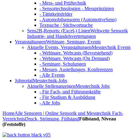
- Mess- und Prüftechnik
- Sensortechnologien - Messprinzipien
- Tätigkeitsfelder
- Automobilsensoren (AutomotiveSens)
Textsuche / Stichwortsuche
Sens2B-Reports: (Excel-) Listen
Weltweite Sensorik
Industrie- und Handelsvertretungen
Veranstaltungen
Webinare, Seminare, Events
Aktuelle Events, Veranstaltungen
Messtechnik Events
- Webinare. Webcasts (Bevorstehend)
- Webinare. Webcasts (On Demand)
- Seminare, Schulungen
- Messen, Austellungen, Konferenzen
- Alle Events
Jobportal
Messtechnik-Jobs
Aktuelle Stellenanzeigen
Messtechnik Jobs
- Für Fach- und Führungskräfte
- Für Studium & Ausbildung
- Alle Jobs
Home
Alle Sensoren | Online Sensorik und Messtechnik Fach-
Verzeichnis
Druck, Strömung, Füllstand
Füllstand, Niveau
(Feststoffe)