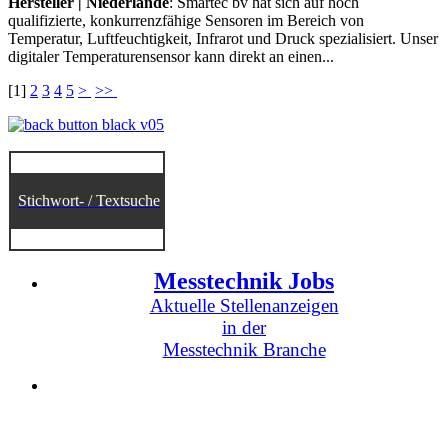
Hersteller | Niederlande
: Smartec bv hat sich auf hoch
qualifizierte, konkurrenzfähige Sensoren im Bereich von
Temperatur, Luftfeuchtigkeit, Infrarot und Druck spezialisiert. Unser
digitaler Temperaturensensor kann direkt an einen...
[
1
]
2
3
4
5
>
>>
Stichwort- / Textsuche
Messtechnik Jobs
Aktuelle Stellenanzeigen
in der
Messtechnik Branche