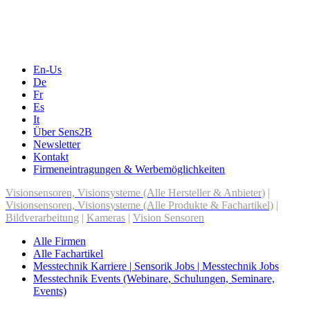
Online-Events
Messen, Ausstellungen, Konferenzen
En-Us
De
Fr
Es
It
Über Sens2B
Newsletter
Kontakt
Firmeneintragungen & Werbemöglichkeiten
Visionsensoren, Visionsysteme (Alle Hersteller & Anbieter)
|
Visionsensoren, Visionsysteme (Alle Produkte & Fachartikel)
|
Bildverarbeitung
|
Kameras
|
Vision Sensoren
Alle Firmen
Alle Fachartikel
Messtechnik Karriere | Sensorik Jobs | Messtechnik Jobs
Messtechnik Events (Webinare, Schulungen, Seminare,
Events)