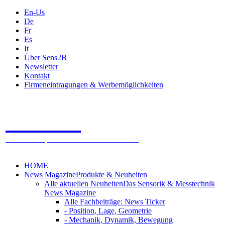
En-Us
De
Fr
Es
It
Über Sens2B
Newsletter
Kontakt
Firmeneintragungen & Werbemöglichkeiten
Sens2B
Das Online Fachportal - 100% Sensorik & Messtechnik
HOME
News Magazine
Produkte & Neuheiten
Alle aktuellen Neuheiten
Das Sensorik & Messtechnik
News Magazine
Alle Fachbeiträge: News Ticker
- Position, Lage, Geometrie
- Mechanik, Dynamik, Bewegung