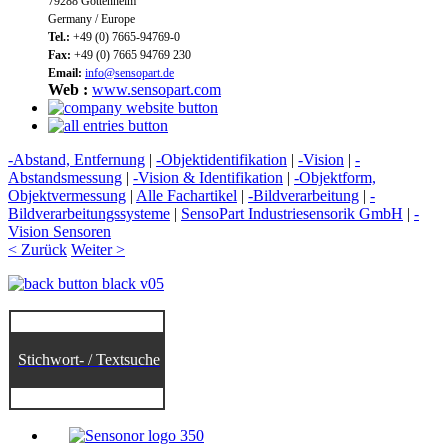
79288 Gottenheim
Germany / Europe
Tel.:
+49 (0) 7665-94769-0
Fax:
+49 (0) 7665 94769 230
Email:
info@sensopart.de
Web :
www.sensopart.com
-Abstand, Entfernung
|
-Objektidentifikation
|
-Vision
|
-
Abstandsmessung
|
-Vision & Identifikation
|
-Objektform,
Objektvermessung
|
Alle Fachartikel
|
-Bildverarbeitung
|
-
Bildverarbeitungssysteme
|
SensoPart Industriesensorik GmbH
|
-
Vision Sensoren
< Zurück
Weiter >
Stichwort- / Textsuche