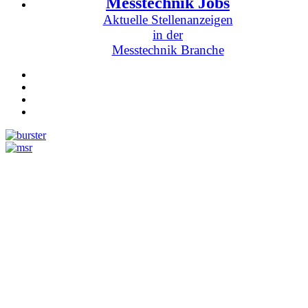
Messtechnik Jobs
Aktuelle Stellenanzeigen
in der
Messtechnik Branche
Messtechnik
Events
Messtechnik-events.com
Das Eventportal der Sensorik & Messtechnik
Webinare, Webcasts