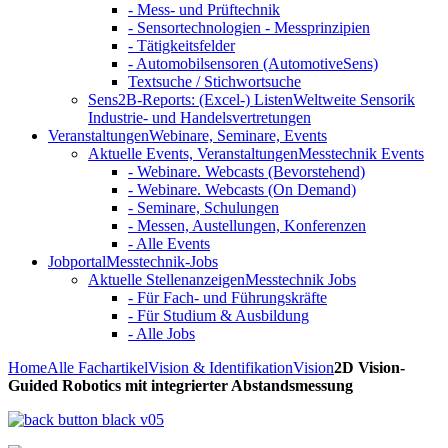
- Mess- und Prüftechnik
- Sensortechnologien - Messprinzipien
- Tätigkeitsfelder
- Automobilsensoren (AutomotiveSens)
Textsuche / Stichwortsuche
Sens2B-Reports: (Excel-) Listen
Weltweite Sensorik
Industrie- und Handelsvertretungen
Veranstaltungen
Webinare, Seminare, Events
Aktuelle Events, Veranstaltungen
Messtechnik Events
- Webinare. Webcasts (Bevorstehend)
- Webinare. Webcasts (On Demand)
- Seminare, Schulungen
- Messen, Austellungen, Konferenzen
- Alle Events
Jobportal
Messtechnik-Jobs
Aktuelle Stellenanzeigen
Messtechnik Jobs
- Für Fach- und Führungskräfte
- Für Studium & Ausbildung
- Alle Jobs
Home
Alle Fachartikel
Vision & Identifikation
Vision
2D Vision-
Guided Robotics mit integrierter Abstandsmessung