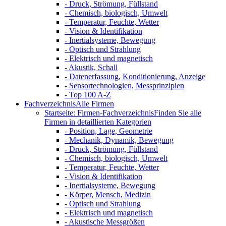
- Druck, Strömung, Füllstand
- Chemisch, biologisch, Umwelt
- Temperatur, Feuchte, Wetter
- Vision & Identifikation
- Inertialsysteme, Bewegung
- Optisch und Strahlung
- Elektrisch und magnetisch
- Akustik, Schall
- Datenerfassung, Konditionierung, Anzeige
- Sensortechnologien, Messprinzipien
- Top 100 A-Z
Fachverzeichnis
Alle Firmen
Startseite: Firmen-Fachverzeichnis
Finden Sie alle
Firmen in detaillierten Kategorien
- Position, Lage, Geometrie
- Mechanik, Dynamik, Bewegung
- Druck, Strömung, Füllstand
- Chemisch, biologisch, Umwelt
- Temperatur, Feuchte, Wetter
- Vision & Identifikation
- Inertialsysteme, Bewegung
- Körper, Mensch, Medizin
- Optisch und Strahlung
- Elektrisch und magnetisch
- Akustische Messgrößen