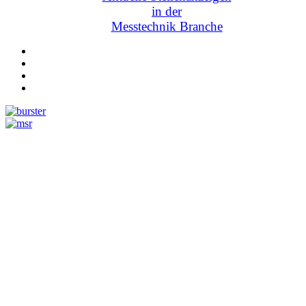
in der
Messtechnik Branche
Messtechnik
Events
Messtechnik-events.com
Das Eventportal der Sensorik & Messtechnik
Webinare, Webcasts
Online-Events
Messen, Ausstellungen, Konferenzen