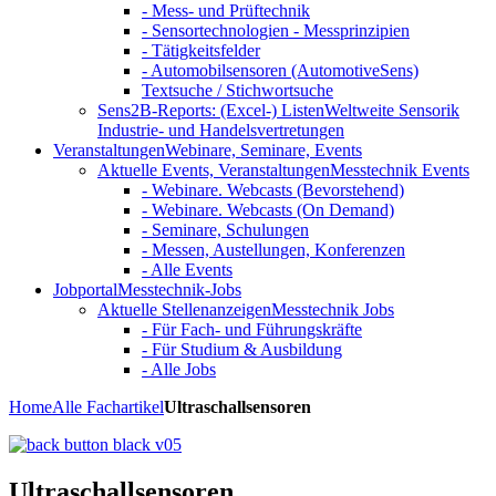
- Mess- und Prüftechnik
- Sensortechnologien - Messprinzipien
- Tätigkeitsfelder
- Automobilsensoren (AutomotiveSens)
Textsuche / Stichwortsuche
Sens2B-Reports: (Excel-) Listen
Weltweite Sensorik
Industrie- und Handelsvertretungen
Veranstaltungen
Webinare, Seminare, Events
Aktuelle Events, Veranstaltungen
Messtechnik Events
- Webinare. Webcasts (Bevorstehend)
- Webinare. Webcasts (On Demand)
- Seminare, Schulungen
- Messen, Austellungen, Konferenzen
- Alle Events
Jobportal
Messtechnik-Jobs
Aktuelle Stellenanzeigen
Messtechnik Jobs
- Für Fach- und Führungskräfte
- Für Studium & Ausbildung
- Alle Jobs
Home
Alle Fachartikel
Ultraschallsensoren
Ultraschallsensoren