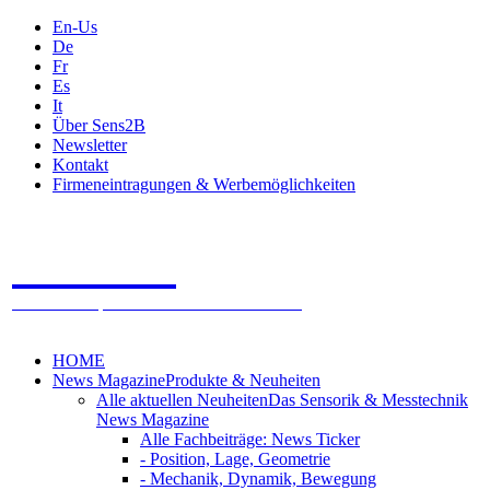
En-Us
De
Fr
Es
It
Über Sens2B
Newsletter
Kontakt
Firmeneintragungen & Werbemöglichkeiten
Sens2B
Das Online Fachportal - 100% Sensorik & Messtechnik
HOME
News Magazine
Produkte & Neuheiten
Alle aktuellen Neuheiten
Das Sensorik & Messtechnik
News Magazine
Alle Fachbeiträge: News Ticker
- Position, Lage, Geometrie
- Mechanik, Dynamik, Bewegung