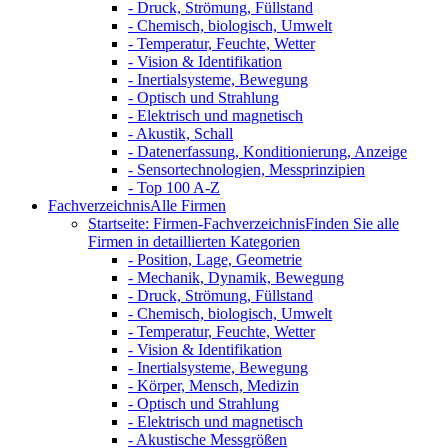
- Druck, Strömung, Füllstand
- Chemisch, biologisch, Umwelt
- Temperatur, Feuchte, Wetter
- Vision & Identifikation
- Inertialsysteme, Bewegung
- Optisch und Strahlung
- Elektrisch und magnetisch
- Akustik, Schall
- Datenerfassung, Konditionierung, Anzeige
- Sensortechnologien, Messprinzipien
- Top 100 A-Z
Fachverzeichnis
Alle Firmen
Startseite: Firmen-Fachverzeichnis
Finden Sie alle
Firmen in detaillierten Kategorien
- Position, Lage, Geometrie
- Mechanik, Dynamik, Bewegung
- Druck, Strömung, Füllstand
- Chemisch, biologisch, Umwelt
- Temperatur, Feuchte, Wetter
- Vision & Identifikation
- Inertialsysteme, Bewegung
- Körper, Mensch, Medizin
- Optisch und Strahlung
- Elektrisch und magnetisch
- Akustische Messgrößen