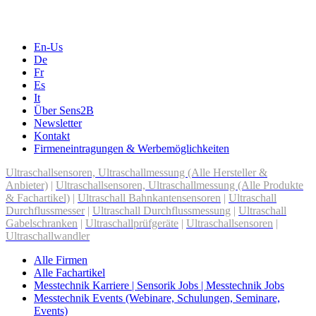
En-Us
De
Fr
Es
It
Über Sens2B
Newsletter
Kontakt
Firmeneintragungen & Werbemöglichkeiten
Ultraschallsensoren, Ultraschallmessung (Alle Hersteller &
Anbieter)
|
Ultraschallsensoren, Ultraschallmessung (Alle Produkte
& Fachartikel)
|
Ultraschall Bahnkantensensoren
|
Ultraschall
Durchflussmesser
|
Ultraschall Durchflussmessung
|
Ultraschall
Gabelschranken
|
Ultraschallprüfgeräte
|
Ultraschallsensoren
|
Ultraschallwandler
Alle Firmen
Alle Fachartikel
Messtechnik Karriere | Sensorik Jobs | Messtechnik Jobs
Messtechnik Events (Webinare, Schulungen, Seminare,
Events)