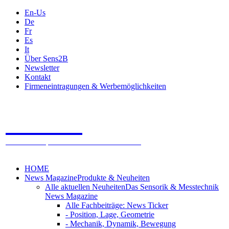
En-Us
De
Fr
Es
It
Über Sens2B
Newsletter
Kontakt
Firmeneintragungen & Werbemöglichkeiten
Sens2B
Das Online Fachportal - 100% Sensorik & Messtechnik
HOME
News Magazine
Produkte & Neuheiten
Alle aktuellen Neuheiten
Das Sensorik & Messtechnik
News Magazine
Alle Fachbeiträge: News Ticker
- Position, Lage, Geometrie
- Mechanik, Dynamik, Bewegung