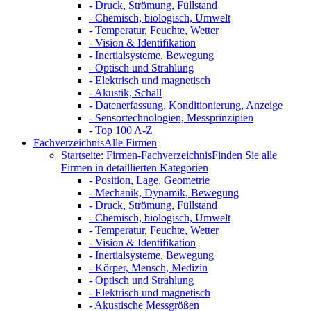
- Druck, Strömung, Füllstand
- Chemisch, biologisch, Umwelt
- Temperatur, Feuchte, Wetter
- Vision & Identifikation
- Inertialsysteme, Bewegung
- Optisch und Strahlung
- Elektrisch und magnetisch
- Akustik, Schall
- Datenerfassung, Konditionierung, Anzeige
- Sensortechnologien, Messprinzipien
- Top 100 A-Z
Fachverzeichnis
Alle Firmen
Startseite: Firmen-Fachverzeichnis
Finden Sie alle
Firmen in detaillierten Kategorien
- Position, Lage, Geometrie
- Mechanik, Dynamik, Bewegung
- Druck, Strömung, Füllstand
- Chemisch, biologisch, Umwelt
- Temperatur, Feuchte, Wetter
- Vision & Identifikation
- Inertialsysteme, Bewegung
- Körper, Mensch, Medizin
- Optisch und Strahlung
- Elektrisch und magnetisch
- Akustische Messgrößen