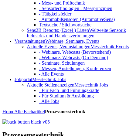
- Mess- und Prüftechnik
- Sensortechnologien - Messprinzipien
- Tätigkeitsfelder
- Automobilsensoren (AutomotiveSens)
Textsuche / Stichwortsuche
Sens2B-Reports: (Excel-) Listen
Weltweite Sensorik
Industrie- und Handelsvertretungen
Veranstaltungen
Webinare, Seminare, Events
Aktuelle Events, Veranstaltungen
Messtechnik Events
- Webinare. Webcasts (Bevorstehend)
- Webinare. Webcasts (On Demand)
- Seminare, Schulungen
- Messen, Austellungen, Konferenzen
- Alle Events
Jobportal
Messtechnik-Jobs
Aktuelle Stellenanzeigen
Messtechnik Jobs
- Für Fach- und Führungskräfte
- Für Studium & Ausbildung
- Alle Jobs
Home
Alle Fachartikel
Prozessmesstechnik
Prozessmesstechnik