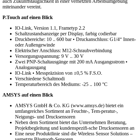
auch Zukunftstauglichkeit in einer vernetzten Arbeitsumgebung
miteinander vereint.
P.Touch auf einen Blick
IO-Link, Version 1.1, Frametyp 2.2
Schaltzustandsanzeige per Display, farbig codierbar
Druckbereiche: 10 .. 600 bar • Druckanschluss: G1/4“ Innen-
oder Außengewinde
Elektrischer Anschluss: M12-Schraubverbindung
Versorgungsspannung: 9 V .. 30 V
Zwei PNP-Schaltausgänge mit 200 mA Ausgangsstrom •
Analogausgang
IO-Link • Messpräzision von ±0,5 % F.S.O.
Verschiedene Schaltmodi
Temperaturbereich des Mediums: -25 .. 100 °C
AMSYS auf einen Blick
AMSYS GmbH & Co. KG (www.amsys.de) bietet ein
umfangreiches Sortiment an Feuchte-, Tem-peratur-,
Neigungs- und Drucksensoren
Neben dem Sortiment bietet das Unternehmen Beratung,
Projektbegleitung und kundenspezifi-sche Drucksensoren an
Eine neue Produktlinie sind die Wireless Sensor Solutions –
vernetzte Bluetooth-Sensoren