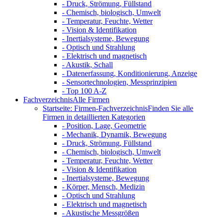
- Druck, Strömung, Füllstand
- Chemisch, biologisch, Umwelt
- Temperatur, Feuchte, Wetter
- Vision & Identifikation
- Inertialsysteme, Bewegung
- Optisch und Strahlung
- Elektrisch und magnetisch
- Akustik, Schall
- Datenerfassung, Konditionierung, Anzeige
- Sensortechnologien, Messprinzipien
- Top 100 A-Z
Fachverzeichnis
Alle Firmen
Startseite: Firmen-Fachverzeichnis
Finden Sie alle
Firmen in detaillierten Kategorien
- Position, Lage, Geometrie
- Mechanik, Dynamik, Bewegung
- Druck, Strömung, Füllstand
- Chemisch, biologisch, Umwelt
- Temperatur, Feuchte, Wetter
- Vision & Identifikation
- Inertialsysteme, Bewegung
- Körper, Mensch, Medizin
- Optisch und Strahlung
- Elektrisch und magnetisch
- Akustische Messgrößen