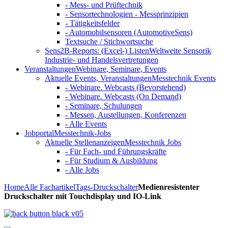
- Mess- und Prüftechnik
- Sensortechnologien - Messprinzipien
- Tätigkeitsfelder
- Automobilsensoren (AutomotiveSens)
Textsuche / Stichwortsuche
Sens2B-Reports: (Excel-) Listen
Weltweite Sensorik
Industrie- und Handelsvertretungen
Veranstaltungen
Webinare, Seminare, Events
Aktuelle Events, Veranstaltungen
Messtechnik Events
- Webinare. Webcasts (Bevorstehend)
- Webinare. Webcasts (On Demand)
- Seminare, Schulungen
- Messen, Austellungen, Konferenzen
- Alle Events
Jobportal
Messtechnik-Jobs
Aktuelle Stellenanzeigen
Messtechnik Jobs
- Für Fach- und Führungskräfte
- Für Studium & Ausbildung
- Alle Jobs
Home
Alle Fachartikel
Tags
-Druckschalter
Medienresistenter
Druckschalter mit Touchdisplay und IO-Link