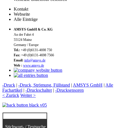
Kontakt
Webseite
Alle Einträge
AMSYS GmbH & Co. KG
An der Fahrt 4
55124 Mainz
Germany / Europe
Tel.:
+49 (0)6131-4698 750
Fax:
+49 (0)6131-4698 7566
Email:
info@amsys.de
Web :
www.amsys.de
-Druck
|
-Druck, Strömung, Füllstand
|
AMSYS GmbH
|
Alle
Fachartikel
|
-Druckschalter
|
-Drucksensoren
< Zurück
Weiter >
Stichwort- / Textsuche