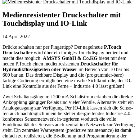
Medienresistenter Druckschalter mit
Touchdisplay und IO-Link
14 April 2022
Drücke schalten nur per Fingertipp? Der nagelneue
P.Touch
Druckschalter
wird über ein farbiges Touchdisplay bedient und
macht dies möglich.
AMSYS GmbH & Co.KG
bietet mit dem
neuen P.Touch einen medienresistenten
Druckschalter für
Hydraulikflüssigkeiten oder Wasser
im Bereich von 10 bar bis
600 bar an. Das drehbare Display und die (programmier-bare)
farbige Codierung ermöglichen eine rasche Sichtkontrolle; der IO-
Link eine Kontrolle aus der Ferne – Industrie 4.0 lässt grüßen!
Zwei Schaltausgänge mit 200 mA Schaltstrom erlauben die direkte
Ankopplung gängiger Relais und vieler Ventile. Alternativ steht ein
Analogausgang zur Verfügung. Per IO-Link lassen sich die Senso-
ren auch nachträglich in ein herstellerübergreifendes Industrie-4.0-
konformes Sensornetzwerk in-tegrieren wodurch die volle
Funktionalität des Sensors auch zentral im Netzwerk zur Verfügung
steht. Ein zentrales Warnsystem (predictive maintenance) ist damit
einfach zu realisieren, die Be-dienung und Programmierung der