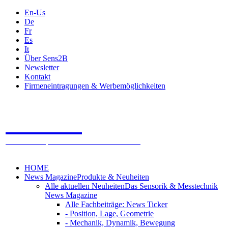
En-Us
De
Fr
Es
It
Über Sens2B
Newsletter
Kontakt
Firmeneintragungen & Werbemöglichkeiten
Sens2B
Das Online Fachportal - 100% Sensorik & Messtechnik
HOME
News Magazine
Produkte & Neuheiten
Alle aktuellen Neuheiten
Das Sensorik & Messtechnik
News Magazine
Alle Fachbeiträge: News Ticker
- Position, Lage, Geometrie
- Mechanik, Dynamik, Bewegung