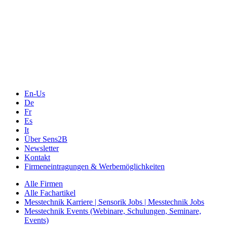
Das Eventportal der Sensorik & Messtechnik
Webinare, Webcasts
Online-Events
Messen, Ausstellungen, Konferenzen
En-Us
De
Fr
Es
It
Über Sens2B
Newsletter
Kontakt
Firmeneintragungen & Werbemöglichkeiten
Alle Firmen
Alle Fachartikel
Messtechnik Karriere | Sensorik Jobs | Messtechnik Jobs
Messtechnik Events (Webinare, Schulungen, Seminare,
Events)