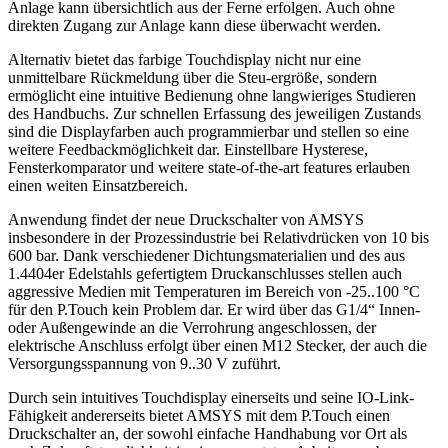
Anlage kann übersichtlich aus der Ferne erfolgen. Auch ohne
direkten Zugang zur Anlage kann diese überwacht werden.
Alternativ bietet das farbige Touchdisplay nicht nur eine
unmittelbare Rückmeldung über die Steu-ergröße, sondern
ermöglicht eine intuitive Bedienung ohne langwieriges Studieren
des Handbuchs. Zur schnellen Erfassung des jeweiligen Zustands
sind die Displayfarben auch programmierbar und stellen so eine
weitere Feedbackmöglichkeit dar. Einstellbare Hysterese,
Fensterkomparator und weitere state-of-the-art features erlauben
einen weiten Einsatzbereich.
Anwendung findet der neue Druckschalter von AMSYS
insbesondere in der Prozessindustrie bei Relativdrücken von 10 bis
600 bar. Dank verschiedener Dichtungsmaterialien und des aus
1.4404er Edelstahls gefertigtem Druckanschlusses stellen auch
aggressive Medien mit Temperaturen im Bereich von -25..100 °C
für den P.Touch kein Problem dar. Er wird über das G1/4“ Innen-
oder Außengewinde an die Verrohrung angeschlossen, der
elektrische Anschluss erfolgt über einen M12 Stecker, der auch die
Versorgungsspannung von 9..30 V zuführt.
Durch sein intuitives Touchdisplay einerseits und seine IO-Link-
Fähigkeit andererseits bietet AMSYS mit dem P.Touch einen
Druckschalter an, der sowohl einfache Handhabung vor Ort als