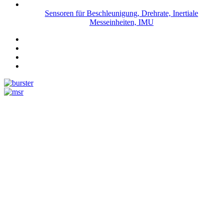
Sensoren für Beschleunigung, Drehrate, Inertiale
Messeinheiten, IMU
Messtechnik
Events
Messtechnik-events.com
Das Eventportal der Sensorik & Messtechnik
Webinare, Webcasts
Online-Events