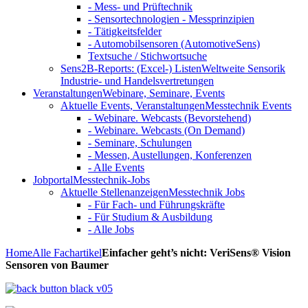
- Mess- und Prüftechnik
- Sensortechnologien - Messprinzipien
- Tätigkeitsfelder
- Automobilsensoren (AutomotiveSens)
Textsuche / Stichwortsuche
Sens2B-Reports: (Excel-) Listen
Weltweite Sensorik
Industrie- und Handelsvertretungen
Veranstaltungen
Webinare, Seminare, Events
Aktuelle Events, Veranstaltungen
Messtechnik Events
- Webinare. Webcasts (Bevorstehend)
- Webinare. Webcasts (On Demand)
- Seminare, Schulungen
- Messen, Austellungen, Konferenzen
- Alle Events
Jobportal
Messtechnik-Jobs
Aktuelle Stellenanzeigen
Messtechnik Jobs
- Für Fach- und Führungskräfte
- Für Studium & Ausbildung
- Alle Jobs
Home
Alle Fachartikel
Einfacher geht’s nicht: VeriSens® Vision
Sensoren von Baumer