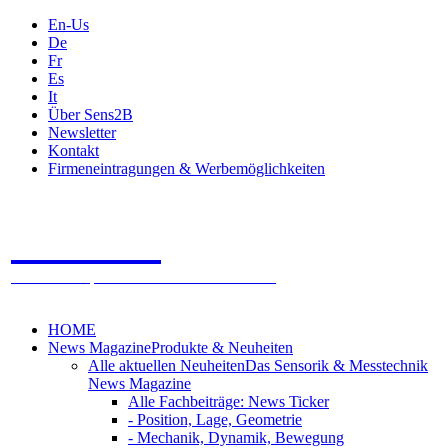
En-Us
De
Fr
Es
It
Über Sens2B
Newsletter
Kontakt
Firmeneintragungen & Werbemöglichkeiten
Sens2B
Das Online Fachportal - 100% Sensorik & Messtechnik
HOME
News Magazine
Produkte & Neuheiten
Alle aktuellen Neuheiten
Das Sensorik & Messtechnik
News Magazine
Alle Fachbeiträge: News Ticker
- Position, Lage, Geometrie
- Mechanik, Dynamik, Bewegung