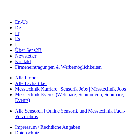
Messen, Ausstellungen, Konferenzen
En-Us
De
Fr
Es
It
Über Sens2B
Newsletter
Kontakt
Firmeneintragungen & Werbemöglichkeiten
Alle Firmen
Alle Fachartikel
Messtechnik Karriere | Sensorik Jobs | Messtechnik Jobs
Messtechnik Events (Webinare, Schulungen, Seminare,
Events)
Alle Sensoren | Online Sensorik und Messtechnik Fach-
Verzeichnis
Impressum / Rechtliche Angaben
Datenschutz