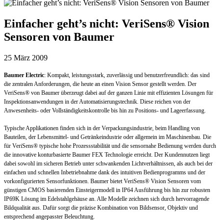
Einfacher geht’s nicht: VeriSens® Vision
Sensoren von Baumer
25 März 2009
Baumer Electric
: Kompakt, leistungsstark, zuverlässig und benutzerfreundlich: das sind
die zentralen Anforderungen, die heute an einen Vision Sensor gestellt werden. Der
VeriSens® von Baumer überzeugt dabei auf der ganzen Linie mit effizienten Lösungen für
Inspektionsanwendungen in der Automatisierungstechnik. Diese reichen von der
Anwesenheits- oder Vollständigkeitskontrolle bis hin zu Positions- und Lageerfassung.
Typische Applikationen finden sich in der Verpackungsindustrie, beim Handling von
Bauteilen, der Lebensmittel- und Getränkeindustrie oder allgemein im Maschinenbau. Die
für VeriSens® typische hohe Prozessstabilität und die sensornahe Bedienung werden durch
die innovative konturbasierte Baumer FEX Technologie erreicht. Der Kundennutzen liegt
dabei sowohl im sicheren Betrieb unter schwankenden Lichtverhältnissen, als auch bei der
einfachen und schnellen Inbetriebnahme dank des intuitiven Bedienprogramms und der
vorkonfigurierten Sensorfunktionen. Baumer bietet VeriSens® Vision Sensoren vom
günstigen CMOS basierenden Einsteigermodell in IP64 Ausführung bis hin zur robusten
IP69K Lösung im Edelstahlgehäuse an. Alle Modelle zeichnen sich durch hervorragende
Bildqualität aus. Dafür sorgt die präzise Kombination von Bildsensor, Objektiv und
entsprechend angepasster Beleuchtung.