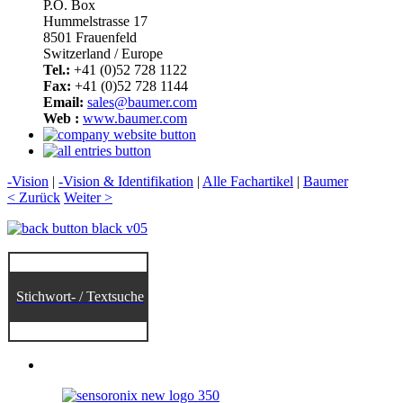
P.O. Box
Hummelstrasse 17
8501 Frauenfeld
Switzerland / Europe
Tel.:
+41 (0)52 728 1122
Fax:
+41 (0)52 728 1144
Email:
sales@baumer.com
Web :
www.baumer.com
-Vision
|
-Vision & Identifikation
|
Alle Fachartikel
|
Baumer
< Zurück
Weiter >
Stichwort- / Textsuche