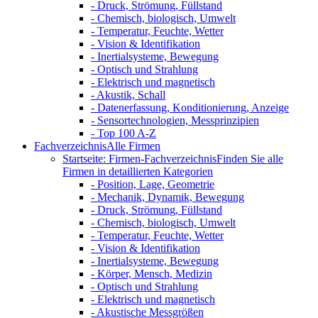
- Druck, Strömung, Füllstand
- Chemisch, biologisch, Umwelt
- Temperatur, Feuchte, Wetter
- Vision & Identifikation
- Inertialsysteme, Bewegung
- Optisch und Strahlung
- Elektrisch und magnetisch
- Akustik, Schall
- Datenerfassung, Konditionierung, Anzeige
- Sensortechnologien, Messprinzipien
- Top 100 A-Z
Fachverzeichnis
Alle Firmen
Startseite: Firmen-Fachverzeichnis
Finden Sie alle
Firmen in detaillierten Kategorien
- Position, Lage, Geometrie
- Mechanik, Dynamik, Bewegung
- Druck, Strömung, Füllstand
- Chemisch, biologisch, Umwelt
- Temperatur, Feuchte, Wetter
- Vision & Identifikation
- Inertialsysteme, Bewegung
- Körper, Mensch, Medizin
- Optisch und Strahlung
- Elektrisch und magnetisch
- Akustische Messgrößen