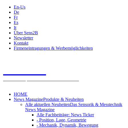
En-Us
De
Fr
Es
It
Über Sens2B
Newsletter
Kontakt
Firmeneintragungen & Werbemöglichkeiten
Sens2B
Das Online Fachportal - 100% Sensorik & Messtechnik
HOME
News Magazine
Produkte & Neuheiten
Alle aktuellen Neuheiten
Das Sensorik & Messtechnik
News Magazine
Alle Fachbeiträge: News Ticker
- Position, Lage, Geometrie
- Mechanik, Dynamik, Bewegung