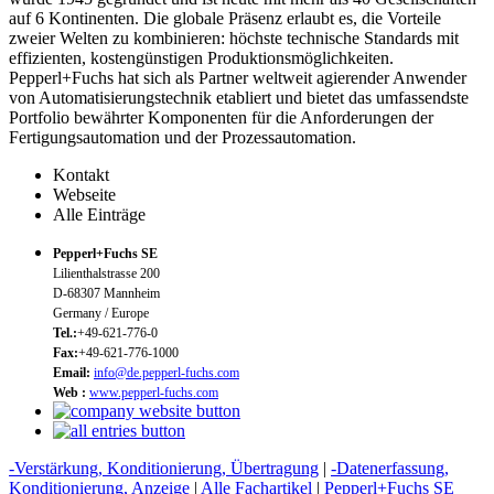
auf 6 Kontinenten. Die globale Präsenz erlaubt es, die Vorteile
zweier Welten zu kombinieren: höchste technische Standards mit
effizienten, kostengünstigen Produktionsmöglichkeiten.
Pepperl+Fuchs hat sich als Partner weltweit agierender Anwender
von Automatisierungstechnik etabliert und bietet das umfassendste
Portfolio bewährter Komponenten für die Anforderungen der
Fertigungsautomation und der Prozessautomation.
Kontakt
Webseite
Alle Einträge
Pepperl+Fuchs SE
Lilienthalstrasse 200
D-68307 Mannheim
Germany / Europe
Tel.:
+49-621-776-0
Fax:
+49-621-776-1000
Email:
info@de.pepperl-fuchs.com
Web :
www.pepperl-fuchs.com
-Verstärkung, Konditionierung, Übertragung
|
-Datenerfassung,
Konditionierung, Anzeige
|
Alle Fachartikel
|
Pepperl+Fuchs SE