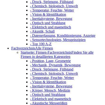
- Druck, Strömung, Füllstand
- Chemisch, biologisch, Umwelt
- Temperatur, Feuchte, Wetter
- Vision & Identifikation
- Inertialsysteme, Bewegung
- Optisch und Strahlung
- Elektrisch und magnetisch
- Akustik, Schall
- Datenerfassung, Konditionierung, Anzeige
- Sensortechnologien, Messprinzipien
- Top 100 A-Z
Fachverzeichnis
Alle Firmen
Startseite: Firmen-Fachverzeichnis
Finden Sie alle
Firmen in detaillierten Kategorien
- Position, Lage, Geometrie
- Mechanik, Dynamik, Bewegung
- Druck, Strömung, Füllstand
- Chemisch, biologisch, Umwelt
- Temperatur, Feuchte, Wetter
- Vision & Identifikation
- Inertialsysteme, Bewegung
- Körper, Mensch, Medizin
- Optisch und Strahlung
- Elektrisch und magnetisch
- Akustische Messgrößen