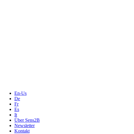
Messtechnik
Events
Messtechnik-events.com
Das Eventportal der Sensorik & Messtechnik
Webinare, Webcasts
Online-Events
Messen, Ausstellungen, Konferenzen
En-Us
De
Fr
Es
It
Über Sens2B
Newsletter
Kontakt