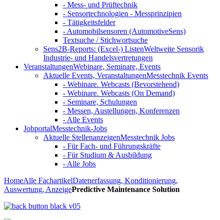
- Mess- und Prüftechnik
- Sensortechnologien - Messprinzipien
- Tätigkeitsfelder
- Automobilsensoren (AutomotiveSens)
Textsuche / Stichwortsuche
Sens2B-Reports: (Excel-) Listen
Weltweite Sensorik
Industrie- und Handelsvertretungen
Veranstaltungen
Webinare, Seminare, Events
Aktuelle Events, Veranstaltungen
Messtechnik Events
- Webinare. Webcasts (Bevorstehend)
- Webinare. Webcasts (On Demand)
- Seminare, Schulungen
- Messen, Austellungen, Konferenzen
- Alle Events
Jobportal
Messtechnik-Jobs
Aktuelle Stellenanzeigen
Messtechnik Jobs
- Für Fach- und Führungskräfte
- Für Studium & Ausbildung
- Alle Jobs
Home
Alle Fachartikel
Datenerfassung, Konditionierung,
Auswertung, Anzeige
Predictive Maintenance Solution