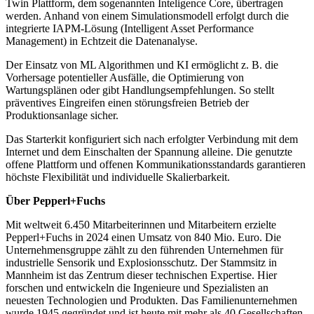
Twin Plattform, dem sogenannten Inteligence Core, übertragen
werden. Anhand von einem Simulationsmodell erfolgt durch die
integrierte IAPM-Lösung (Intelligent Asset Performance
Management) in Echtzeit die Datenanalyse.
Der Einsatz von ML Algorithmen und KI ermöglicht z. B. die
Vorhersage potentieller Ausfälle, die Optimierung von
Wartungsplänen oder gibt Handlungsempfehlungen. So stellt
präventives Eingreifen einen störungsfreien Betrieb der
Produktionsanlage sicher.
Das Starterkit konfiguriert sich nach erfolgter Verbindung mit dem
Internet und dem Einschalten der Spannung alleine. Die genutzte
offene Plattform und offenen Kommunikationsstandards garantieren
höchste Flexibilität und individuelle Skalierbarkeit.
Über Pepperl+Fuchs
Mit weltweit 6.450 Mitarbeiterinnen und Mitarbeitern erzielte
Pepperl+Fuchs in 2024 einen Umsatz von 840 Mio. Euro. Die
Unternehmensgruppe zählt zu den führenden Unternehmen für
industrielle Sensorik und Explosionsschutz. Der Stammsitz in
Mannheim ist das Zentrum dieser technischen Expertise. Hier
forschen und entwickeln die Ingenieure und Spezialisten an
neuesten Technologien und Produkten. Das Familienunternehmen
wurde 1945 gegründet und ist heute mit mehr als 40 Gesellschaften