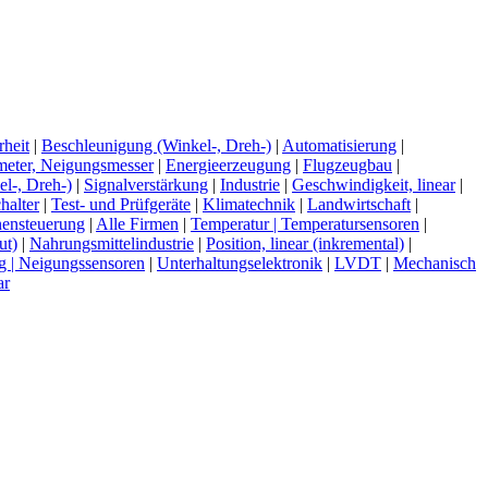
rheit
|
Beschleunigung (Winkel-, Dreh-)
|
Automatisierung
|
meter, Neigungsmesser
|
Energieerzeugung
|
Flugzeugbau
|
l-, Dreh-)
|
Signalverstärkung
|
Industrie
|
Geschwindigkeit, linear
|
halter
|
Test- und Prüfgeräte
|
Klimatechnik
|
Landwirtschaft
|
ensteuerung
|
Alle Firmen
|
Temperatur | Temperatursensoren
|
ut)
|
Nahrungsmittelindustrie
|
Position, linear (inkremental)
|
g | Neigungssensoren
|
Unterhaltungselektronik
|
LVDT
|
Mechanisch
ar