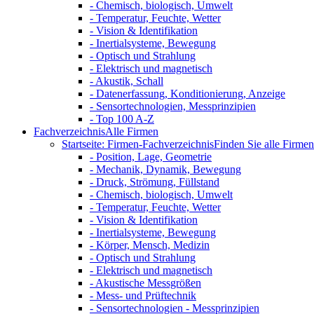
- Chemisch, biologisch, Umwelt
- Temperatur, Feuchte, Wetter
- Vision & Identifikation
- Inertialsysteme, Bewegung
- Optisch und Strahlung
- Elektrisch und magnetisch
- Akustik, Schall
- Datenerfassung, Konditionierung, Anzeige
- Sensortechnologien, Messprinzipien
- Top 100 A-Z
Fachverzeichnis
Alle Firmen
Startseite: Firmen-Fachverzeichnis
Finden Sie alle Firmen 
- Position, Lage, Geometrie
- Mechanik, Dynamik, Bewegung
- Druck, Strömung, Füllstand
- Chemisch, biologisch, Umwelt
- Temperatur, Feuchte, Wetter
- Vision & Identifikation
- Inertialsysteme, Bewegung
- Körper, Mensch, Medizin
- Optisch und Strahlung
- Elektrisch und magnetisch
- Akustische Messgrößen
- Mess- und Prüftechnik
- Sensortechnologien - Messprinzipien