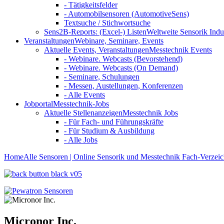
- Tätigkeitsfelder
- Automobilsensoren (AutomotiveSens)
Textsuche / Stichwortsuche
Sens2B-Reports: (Excel-) Listen
Weltweite Sensorik Indu
Veranstaltungen
Webinare, Seminare, Events
Aktuelle Events, Veranstaltungen
Messtechnik Events
- Webinare. Webcasts (Bevorstehend)
- Webinare. Webcasts (On Demand)
- Seminare, Schulungen
- Messen, Austellungen, Konferenzen
- Alle Events
Jobportal
Messtechnik-Jobs
Aktuelle Stellenanzeigen
Messtechnik Jobs
- Für Fach- und Führungskräfte
- Für Studium & Ausbildung
- Alle Jobs
Home
Alle Sensoren | Online Sensorik und Messtechnik Fach-Verzeic
Micronor Inc.