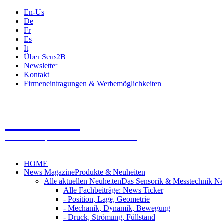
En-Us
De
Fr
Es
It
Über Sens2B
Newsletter
Kontakt
Firmeneintragungen & Werbemöglichkeiten
Sens2B
Das Online Fachportal - 100% Sensorik & Messtechnik
HOME
News Magazine
Produkte & Neuheiten
Alle aktuellen Neuheiten
Das Sensorik & Messtechnik N
Alle Fachbeiträge: News Ticker
- Position, Lage, Geometrie
- Mechanik, Dynamik, Bewegung
- Druck, Strömung, Füllstand