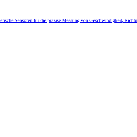
tische Sensoren für die präzise Messung von Geschwindigkeit, Richt
Messtechnik
Events
Messtechnik-events.com
Das Eventportal der Sensorik & Messtechnik
Webinare, Webcasts